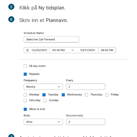
5
Klikk på
Ny tidsplan
.
6
Skriv inn et
Plannavn
.