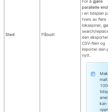
For å
gjøre
parallelle endri
i en tidsplan på
tvers av flere
lokasjoner, gjør 
search/replace 
Sted
Påbudt
den eksporterte
CSV-filen og
importer den på
nytt.
Maksi
malt
1000
tidspl
aner
kan
oppre