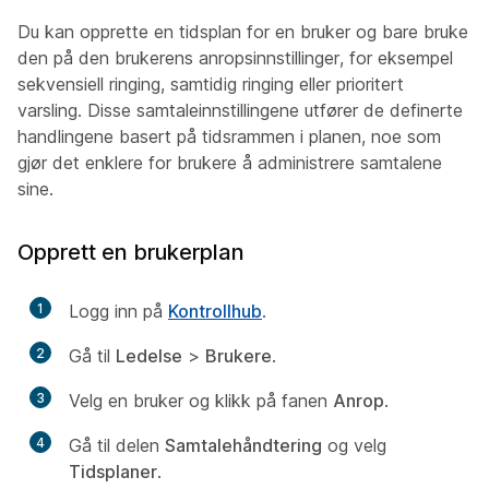
Du kan opprette en tidsplan for en bruker og bare bruke
den på den brukerens anropsinnstillinger, for eksempel
sekvensiell ringing, samtidig ringing eller prioritert
varsling. Disse samtaleinnstillingene utfører de definerte
handlingene basert på tidsrammen i planen, noe som
gjør det enklere for brukere å administrere samtalene
sine.
Opprett en brukerplan
1
Logg inn på
Kontrollhub
.
2
Gå til
Ledelse
>
Brukere
.
3
Velg en bruker og klikk på fanen
Anrop
.
4
Gå til delen
Samtalehåndtering
og velg
Tidsplaner
.