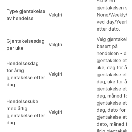
Skriv inn
gjentakelsen so
Type gjentakelse
Valgfri
None/Weekly/Ye
av hendelse
ved day/Yearly
etter dato.
Velg gjentakelse
Gjentakelsesdag
Valgfri
basert på
per uke
hendelsen - dag
gjentakelse ette
Hendelsesdag
uke, dag for årli
for årlig
Valgfri
gjentakelse ette
gjentakelse etter
dag, uke for årli
dag
gjentakelse ette
dag, måned for å
Hendelsesuke
gjentakelse ette
med årlig
dag, dato for årl
Valgfri
gjentakelse etter
gjentakelse ette
dag
dato, måned for
årlig gjentakelse