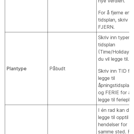
nye verdien.
For å fjerne en
tidsplan, skriv in
FJERN.
Skriv inn typen
tidsplan
(Time/Holiday)
du vil legge til.
Plantype
Påbudt
Skriv inn TID fo
legge til
åpningstidsplan
og FERIE for å
legge til feriepla
I én rad kan du
legge til opptil 
hendelser for
samme sted. Fo