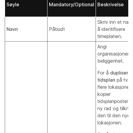
Søyle
Mandatory/Optional
Beskrivelse
Skriv inn et nav
Navn
Påbudt
å identifisere
timeplanen.
Angi
organisasjonens
beliggenhet.
For å
duplisere
tidsplan
på tver
flere lokasjoner,
kopier
tidsplanposten ti
ny rad og tilknyt
den til den nye
lokasjonen.