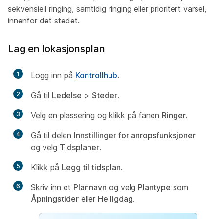
sekvensiell ringing, samtidig ringing eller prioritert varsel,
innenfor det stedet.
Lag en lokasjonsplan
1
Logg inn på
Kontrollhub
.
2
Gå til
Ledelse
>
Steder
.
3
Velg en plassering og klikk på fanen
Ringer
.
4
Gå til delen
Innstillinger for anropsfunksjoner
og velg
Tidsplaner
.
5
Klikk på
Legg til tidsplan
.
6
Skriv inn et
Plannavn
og velg
Plantype
som
Åpningstider
eller
Helligdag
.