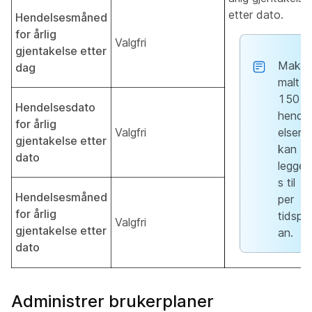
etter dato.
Hendelsesmåned
for årlig
Valgfri
gjentakelse etter
Maksi
dag
malt
150
Hendelsesdato
hend
for årlig
Valgfri
elser
gjentakelse etter
kan
dato
legge
s til
Hendelsesmåned
per
for årlig
tidspl
Valgfri
gjentakelse etter
an.
dato
Administrer brukerplaner