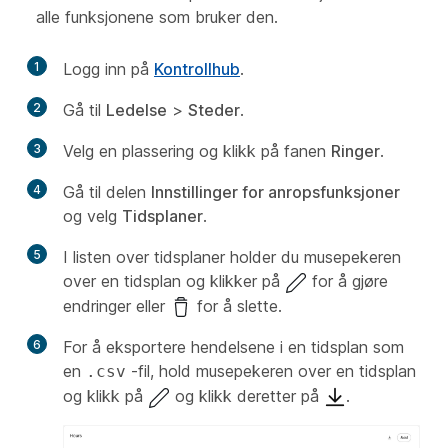
alle funksjonene som bruker den.
1
Logg inn på
Kontrollhub
.
2
Gå til
Ledelse
>
Steder
.
3
Velg en plassering og klikk på fanen
Ringer
.
4
Gå til delen
Innstillinger for anropsfunksjoner
og velg
Tidsplaner
.
5
I listen over tidsplaner holder du musepekeren
over en tidsplan og klikker på
for å gjøre
endringer eller
for å slette.
6
For å eksportere hendelsene i en tidsplan som
en
-fil, hold musepekeren over en tidsplan
.csv
og klikk på
og klikk deretter på
.