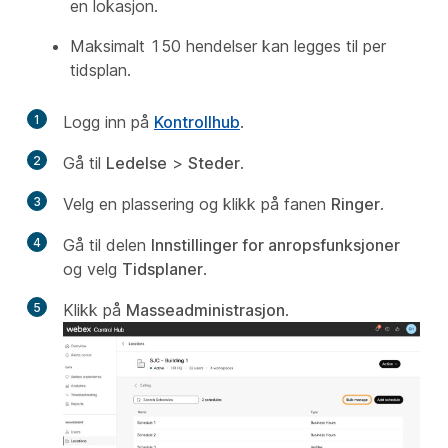
en lokasjon.
Maksimalt 150 hendelser kan legges til per
tidsplan.
1
Logg inn på
Kontrollhub
.
2
Gå til
Ledelse
>
Steder
.
3
Velg en plassering og klikk på fanen
Ringer
.
4
Gå til delen
Innstillinger for anropsfunksjoner
og velg
Tidsplaner
.
5
Klikk på
Masseadministrasjon
.