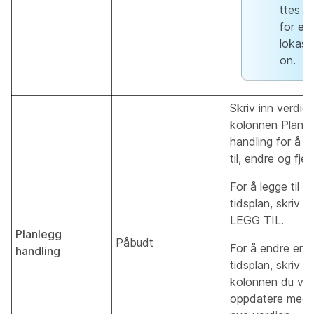
ttes
for en
lokasj
on.
Skriv inn verdien
kolonnen Planle
handling for å l
til, endre og fjer
For å legge til e
tidsplan, skriv in
LEGG TIL.
Planlegg
Påbudt
For å endre en
handling
tidsplan, skriv in
kolonnen du vil
oppdatere med