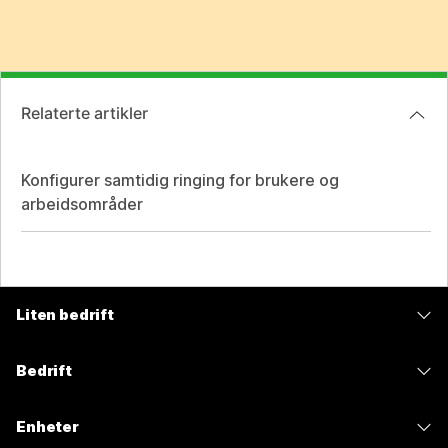
Relaterte artikler
Konfigurer samtidig ringing for brukere og
arbeidsområder
Liten bedrift
Priser
Bedrift
Webex-app
Webex Suite
Enheter
Møter
Calling