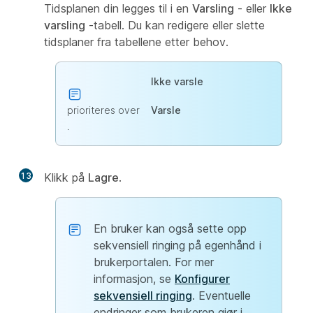
Tidsplanen din legges til i en
Varsling
- eller
Ikke
varsling
-tabell. Du kan redigere eller slette
tidsplaner fra tabellene etter behov.
Ikke varsle
prioriteres over
Varsle
.
13
Klikk på
Lagre
.
En bruker kan også sette opp
sekvensiell ringing på egenhånd i
brukerportalen. For mer
informasjon, se
Konfigurer
sekvensiell ringing
. Eventuelle
endringer som brukeren gjør i