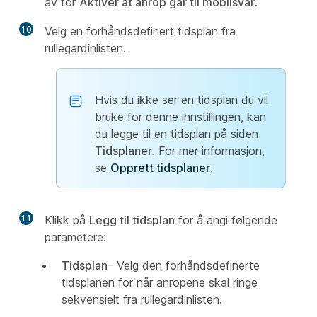
av for
Aktiver at anrop går til mobilsvar
.
10
Velg en forhåndsdefinert tidsplan fra
rullegardinlisten.
Hvis du ikke ser en tidsplan du vil
bruke for denne innstillingen, kan
du legge til en tidsplan på siden
Tidsplaner
. For mer informasjon,
se
Opprett tidsplaner
.
11
Klikk på
Legg til tidsplan
for å angi følgende
parametere:
Tidsplan
– Velg den forhåndsdefinerte
tidsplanen for når anropene skal ringe
sekvensielt fra rullegardinlisten.