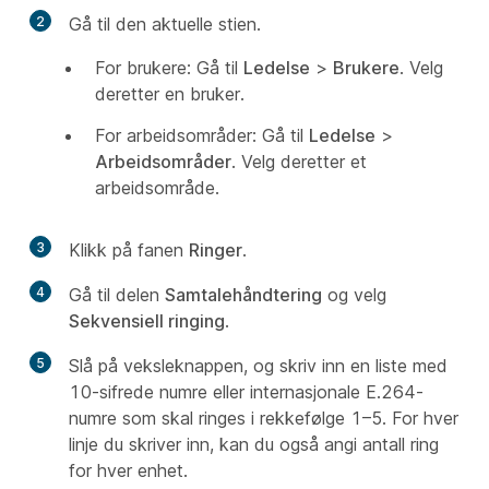
2
Gå til den aktuelle stien.
For brukere: Gå til
Ledelse
>
Brukere
. Velg
deretter en bruker.
For arbeidsområder: Gå til
Ledelse
>
Arbeidsområder
. Velg deretter et
arbeidsområde.
3
Klikk på fanen
Ringer
.
4
Gå til delen
Samtalehåndtering
og velg
Sekvensiell ringing
.
5
Slå på veksleknappen, og skriv inn en liste med
10-sifrede numre eller internasjonale E.264-
numre som skal ringes i rekkefølge 1–5. For hver
linje du skriver inn, kan du også angi antall ring
for hver enhet.