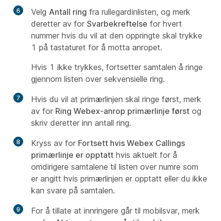
6
Velg
Antall ring
fra rullegardinlisten, og merk
deretter av for
Svarbekreftelse
for hvert
nummer hvis du vil at den oppringte skal trykke
1 på tastaturet for å motta anropet.
Hvis 1 ikke trykkes, fortsetter samtalen å ringe
gjennom listen over sekvensielle ring.
7
Hvis du vil at primærlinjen skal ringe først, merk
av for
Ring Webex-anrop primærlinje først
og
skriv deretter inn antall ring.
8
Kryss av for
Fortsett hvis Webex Callings
primærlinje er opptatt
hvis aktuelt for å
omdirigere samtalene til listen over numre som
er angitt hvis primærlinjen er opptatt eller du ikke
kan svare på samtalen.
9
For å tillate at innringere går til mobilsvar, merk