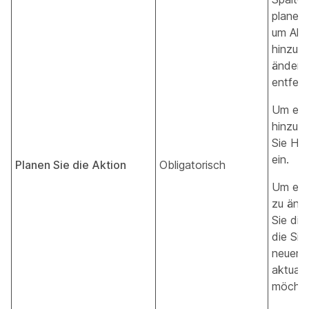
planen“
um Akt
hinzuzu
ändern
entfern
Um ein
hinzuz
Sie H
ein.
Planen Sie die Aktion
Obligatorisch
Um ein
zu änd
Sie die
die Sie
neuen 
aktuali
möchte