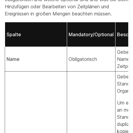
Hinzufügen oder Bearbeiten von Zeitplänen und
Ereignissen in großen Mengen beachten müssen.
Spalte
Mandatory/Optional
Beschr
Geben 
Name
Obligatorisch
Namen 
Zeitpla
Geben 
Stando
Organis
Um ein
an meh
Stando
duplizie
kopiere