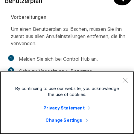
Benutzerplan
Vorbereitungen
Um einen Benutzerplan zu löschen, müssen Sie ihn
zuerst aus allen Anrufeinstellungen entfernen, die ihn
verwenden.
1
Melden Sie sich bei Control Hub an.
2
Gehe zu
Verwaltung
>
Benutzer
.
3
Wählen Sie einen Benutzer aus und klicken Sie
By continuing to use our website, you acknowledge
auf die Registerkarte
Calling
.
the use of cookies.
4
Gehen Sie zum Abschnitt
Anrufbearbeitung
und
Privacy Statement
wählen Sie
Zeitpläne
aus.
Change Settings
Es wird eine Liste der erstellten Zeitpläne und
Ereignisse angezeigt.