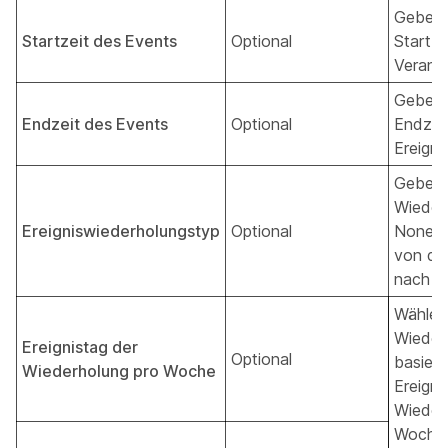
Geben 
Startzeit des Events
Optional
Startze
Veranst
Geben 
Endzeit des Events
Optional
Endzei
Ereigni
Geben 
Wiederh
Ereigniswiederholungstyp
Optional
None/W
von da
nach D
Wählen 
Wieder
Ereignistag der
Optional
basier
Wiederholung pro Woche
Ereigni
Wieder
Woche,