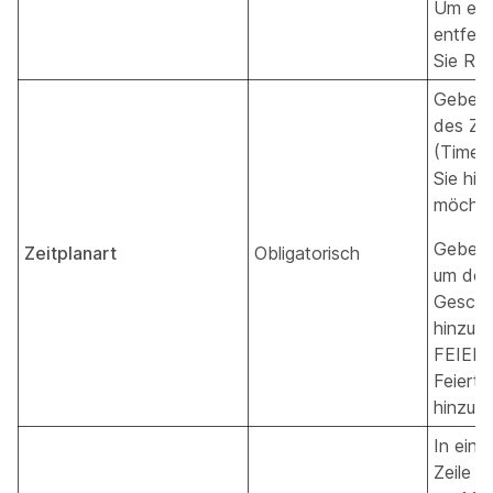
Um ein
entfer
Sie RE
Geben S
des Zei
(Time/H
Sie hin
möchte
Geben 
Zeitplanart
Obligatorisch
um den
Geschä
hinzuz
FEIERT
Feierta
hinzuzu
In eine
Zeile k