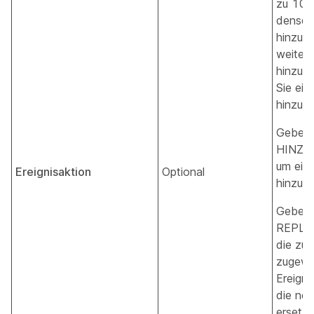
zu 10 E
densel
hinzuf
weitere
hinzuzu
Sie ein
hinzu.
Geben 
HINZU
um ein 
Ereignisaktion
Optional
hinzuzu
Geben 
REPLAC
die zuv
zugewi
Ereigni
die ne
ersetze