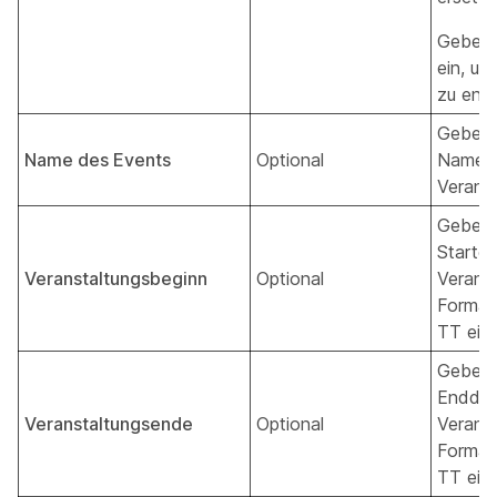
Geben
ein, um
zu entf
Geben 
Name des Events
Optional
Namen 
Veranst
Geben 
Startd
Veranstaltungsbeginn
Optional
Veranst
Forma
TT ein.
Geben 
Enddat
Veranstaltungsende
Optional
Veranst
Forma
TT ein.