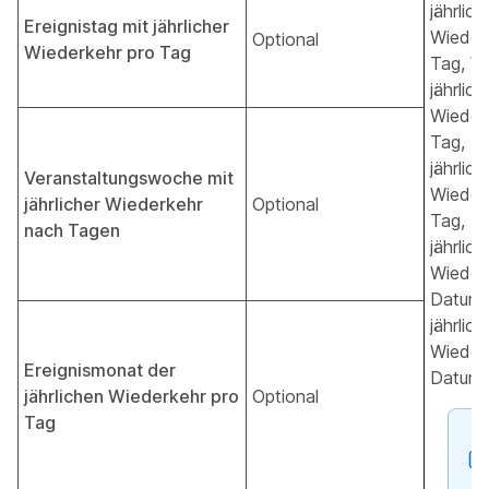
jährlic
Ereignistag mit jährlicher
Wieder
Optional
Wiederkehr pro Tag
Tag, W
jährlic
Wieder
Tag, M
jährlic
Veranstaltungswoche mit
Wieder
jährlicher Wiederkehr
Optional
Tag, D
nach Tagen
jährlic
Wieder
Datum,
jährlic
Wieder
Ereignismonat der
Datum.
jährlichen Wiederkehr pro
Optional
Tag