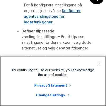
For å konfigurere innstillingene på
organisasjonsnivå, se
Konfigurer
agentvarslingstone for
lederfunksjoner
.
Definer tilpassede
varslingsinnstillinger
– For å tilpasse
innstillingene for denne køen, velg dette
alternativet og velg deretter følgende:
Spill av varslingstone for overvåking
Spill av varslingstone for Supervisor
By continuing to use our website, you acknowledge
Barge i
the use of cookies.
Spill av varslingstone for veiledning
Privacy Statement
Hvis du velger disse alternativene,
Change Settings
spiller det av en varslingstone for
agenten når en overordnet overvåker,