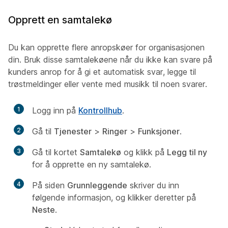
Opprett en samtalekø
Du kan opprette flere anropskøer for organisasjonen
din. Bruk disse samtalekøene når du ikke kan svare på
kunders anrop for å gi et automatisk svar, legge til
trøstmeldinger eller vente med musikk til noen svarer.
1
Logg inn på
Kontrollhub
.
2
Gå til
Tjenester
>
Ringer
>
Funksjoner
.
3
Gå til kortet
Samtalekø
og klikk på
Legg til ny
for å opprette en ny samtalekø.
4
På siden
Grunnleggende
skriver du inn
følgende informasjon, og klikker deretter på
Neste
.