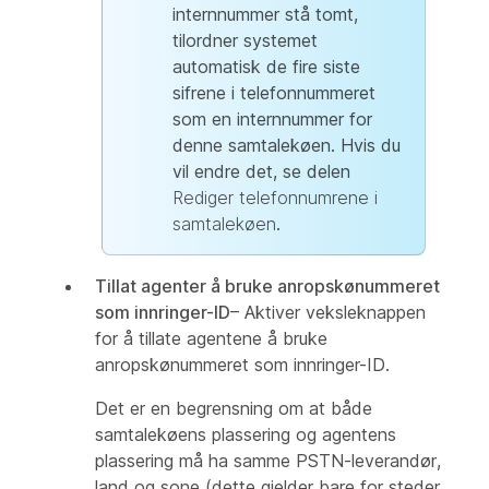
internnummer stå tomt,
tilordner systemet
automatisk de fire siste
sifrene i telefonnummeret
som en internnummer for
denne samtalekøen. Hvis du
vil endre det, se delen
Rediger telefonnumrene i
samtalekøen
.
Tillat agenter å bruke anropskønummeret
som innringer-ID
– Aktiver veksleknappen
for å tillate agentene å bruke
anropskønummeret som innringer-ID.
Det er en begrensning om at både
samtalekøens plassering og agentens
plassering må ha samme PSTN-leverandør,
land og sone (dette gjelder bare for steder