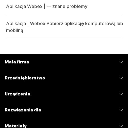
Aplikacja Webex | — znane problemy
Aplikacja | Webex Pobierz aplikację komputerową lub
mobilną
Mała firma
Cennik
Przedsiębiorstwo
Aplikacja Webex
Webex Suite
Urządzenia
Meetings
Calling
Zestawy słuchawkowe
Calling
Rozwiązania dla
Meetings
Aparaty
Wiadomości
Edukacja
Wiadomości
Materiały
Seria Desk