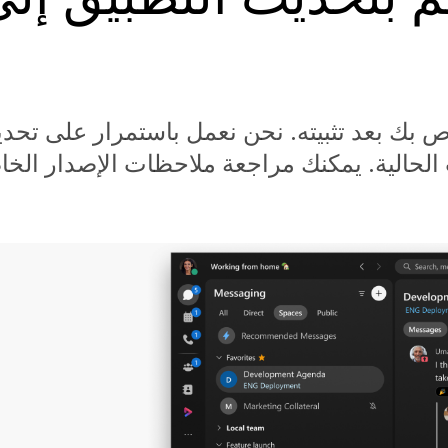
ى تحديث تطبيق Webex الخاص بك بعد تثبيته. نحن نعمل باستمرار عل
لحالية. يمكنك مراجعة ملاحظات الإصدار الخا