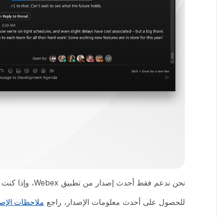
نحن ندعم فقط أحدث إصدار من تطبيق Webex، وإذا كنت تواجه أي مشاكل، فتأكد من الترقية إلى أحدث إصدار قبل الاتصال بالدعم.
للحصول على أحدث معلومات الإصدار، راجع
ملاحظات الإصد