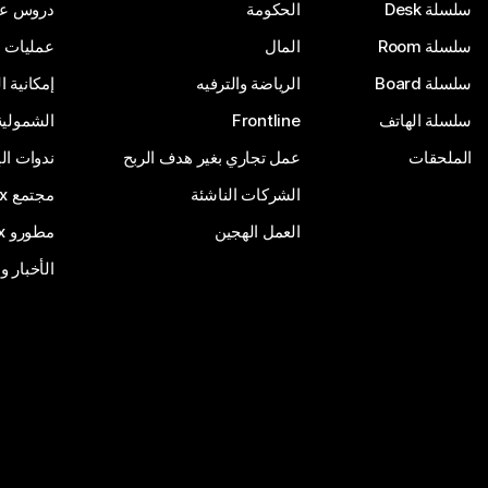
سلسلة Desk
الحكومة
دروس على
سلسلة Room
المال
عمليات ا
سلسلة Board
الرياضة والترفيه
إمكانية 
سلسلة الهاتف
Frontline
الشمولية
الملحقات
عمل تجاري بغير هدف الربح
ندوات ال
الشركات الناشئة
مجتمع Webex
العمل الهجين
مطورو Webex
الأخبار و