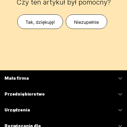
Czy ten artykuł był pomocny?
Tak, dziękuję!
Niezupełnie
Mała firma
Cennik
Przedsiębiorstwo
Aplikacja Webex
Webex Suite
Urządzenia
Meetings
Calling
Zestawy słuchawkowe
Calling
Rozwiązania dla
Meetings