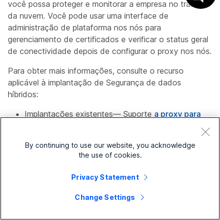
você possa proteger e monitorar a empresa no tráfego
da nuvem. Você pode usar uma interface de
administração de plataforma nos nós para
gerenciamento de certificados e verificar o status geral
de conectividade depois de configurar o proxy nos nós.
Para obter mais informações, consulte o recurso
aplicável à implantação de Segurança de dados
híbridos:
Implantações existentes— Suporte
a proxy para
a segurança de dados híbridos e a malha de
vídeo Webex
(artigo de ajuda)
By continuing to use our website, you acknowledge
the use of cookies.
Novas implantações —
https://www.cisco.com/go/hybrid-data-security
Privacy Statement
(guia de implantação)
Change Settings
16 de agosto de 2019