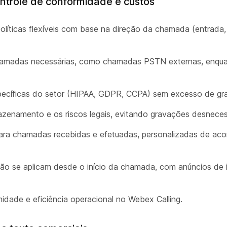
ntrole de conformidade e custos
íticas flexíveis com base na direção da chamada (entrada,
amadas necessárias, como chamadas PSTN externas, enquan
pecíficas do setor (HIPAA, GDPR, CCPA) sem excesso de gr
enamento e os riscos legais, evitando gravações desneces
para chamadas recebidas e efetuadas, personalizadas de ac
o se aplicam desde o início da chamada, com anúncios de i
midade e eficiência operacional no Webex Calling.