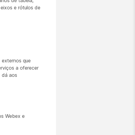
alhos de tabela,
 eixos e rótulos de
s externos que
erviços a oferecer
e dá aos
tos Webex e