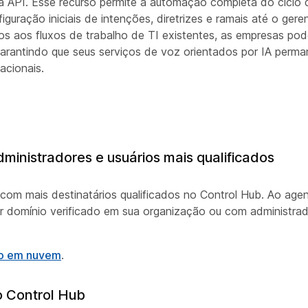
à API. Esse recurso permite a automação completa do ciclo 
guração iniciais de intenções, diretrizes e ramais até o ger
os aos fluxos de trabalho de TI existentes, as empresas po
 garantindo que seus serviços de voz orientados por IA perm
acionais.
inistradores e usuários mais qualificados
om mais destinatários qualificados no Control Hub. Ao agend
r domínio verificado em sua organização ou com administra
ção em nuvem
.
do Control Hub