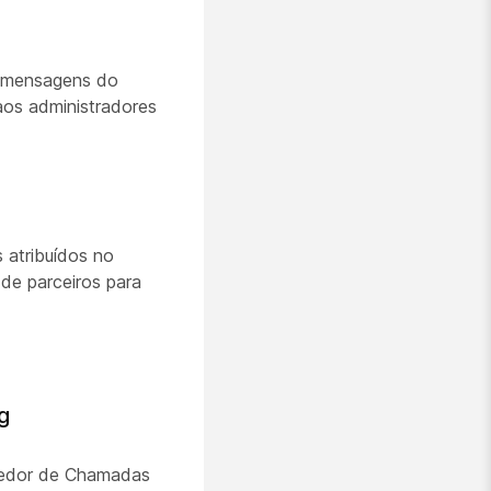
e mensagens do
aos administradores
 atribuídos no
de parceiros para
g
edor de Chamadas