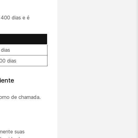
 400 dias e é
 dias
00 dias
iente
etorno de chamada.
amente suas