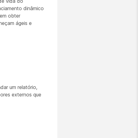
de vida do
enciamento dinâmico
dem obter
aneçam ágeis e
ar um relatório,
dores externos que