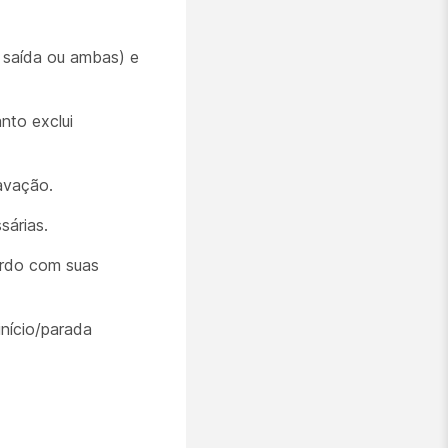
 saída ou ambas) e
to exclui
avação.
sárias.
ordo com suas
nício/parada