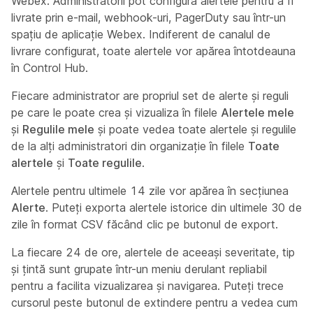
Webex. Administratorii pot configura alertele pentru a fi
livrate prin e-mail, webhook-uri, PagerDuty sau într-un
spațiu de aplicație Webex. Indiferent de canalul de
livrare configurat, toate alertele vor apărea întotdeauna
în Control Hub.
Fiecare administrator are propriul set de alerte și reguli
pe care le poate crea și vizualiza în filele
Alertele mele
și
Regulile mele
și poate vedea toate alertele și regulile
de la alți administratori din organizație în filele
Toate
alertele
şi
Toate regulile
.
Alertele pentru ultimele 14 zile vor apărea în secțiunea
Alerte
. Puteți exporta alertele istorice din ultimele 30 de
zile în format CSV făcând clic pe butonul de export.
La fiecare 24 de ore, alertele de aceeași severitate, tip
și țintă sunt grupate într-un meniu derulant repliabil
pentru a facilita vizualizarea și navigarea. Puteți trece
cursorul peste butonul de extindere pentru a vedea cum