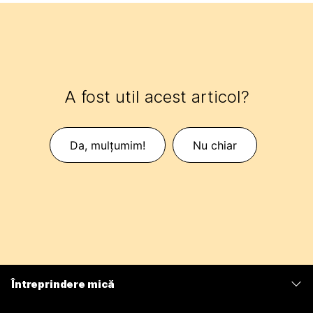
A fost util acest articol?
Da, mulțumim!
Nu chiar
Întreprindere mică
Prețuri