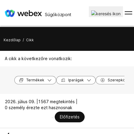
Súgóközpont
Kezdőlap
/
Cikk
A cikk a következőre vonatkozik:
Termékek
Iparágak
Szerepkörök
2026. július 09. |
1567 megtekintés |
0 személy érezte ezt hasznosnak
Előfizetés