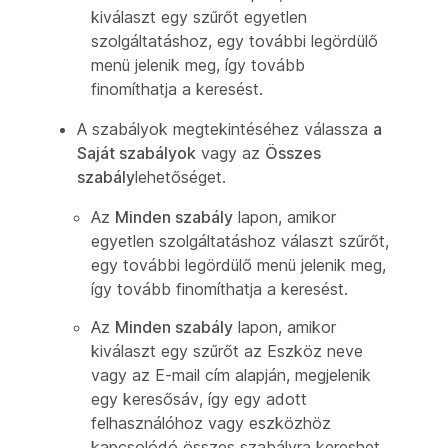
kiválaszt egy szűrőt egyetlen
szolgáltatáshoz, egy további legördülő
menü jelenik meg, így tovább
finomíthatja a keresést.
A szabályok megtekintéséhez válassza
a
Saját szabályok
vagy az
Összes
szabály
lehetőséget.
Az
Minden szabály
lapon, amikor
egyetlen szolgáltatáshoz választ szűrőt,
egy további legördülő menü jelenik meg,
így tovább finomíthatja a keresést.
Az
Minden szabály
lapon, amikor
kiválaszt egy szűrőt az Eszköz neve
vagy az E-mail cím alapján, megjelenik
egy keresősáv, így egy adott
felhasználóhoz vagy eszközhöz
kapcsolódó összes szabályra kereshet.