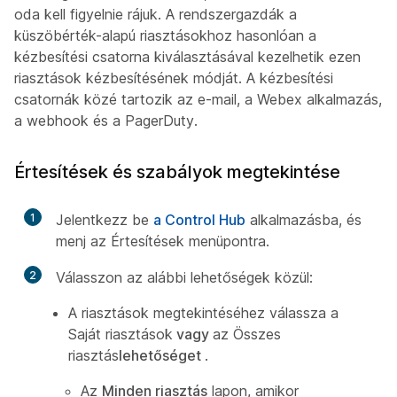
oda kell figyelnie rájuk. A rendszergazdák a
küszöbérték-alapú riasztásokhoz hasonlóan a
kézbesítési csatorna kiválasztásával kezelhetik ezen
riasztások kézbesítésének módját. A kézbesítési
csatornák közé tartozik az e-mail, a Webex alkalmazás,
a webhook és a PagerDuty.
Értesítések és szabályok megtekintése
1
Jelentkezz be
a Control Hub
alkalmazásba, és
menj az Értesítések menüpontra.
2
Válasszon az alábbi lehetőségek közül:
A riasztások megtekintéséhez válassza a
Saját riasztások
vagy
az Összes
riasztás
lehetőséget
.
Az
Minden riasztás
lapon, amikor