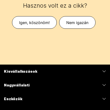
Hasznos volt ez a cikk?
Igen, köszönöm!
Nem igazán
Kisvállalkozások
Díjszabás
Nagyvállalati
Webex alkalmazás
Webex Suite
Eszközök
Meetings
Calling
Mikrofonos fejhallgatók
Calling