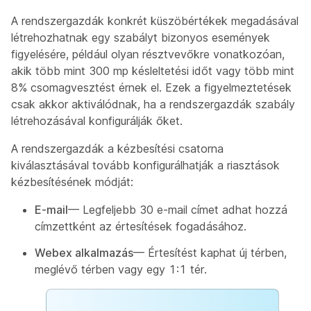
A rendszergazdák konkrét küszöbértékek megadásával
létrehozhatnak egy szabályt bizonyos események
figyelésére, például olyan résztvevőkre vonatkozóan,
akik több mint 300 mp késleltetési időt vagy több mint
8% csomagvesztést érnek el. Ezek a figyelmeztetések
csak akkor aktiválódnak, ha a rendszergazdák szabály
létrehozásával konfigurálják őket.
A rendszergazdák a kézbesítési csatorna
kiválasztásával tovább konfigurálhatják a riasztások
kézbesítésének módját:
E-mail
— Legfeljebb 30 e-mail címet adhat hozzá
címzettként az értesítések fogadásához.
Webex alkalmazás
— Értesítést kaphat új térben,
meglévő térben vagy egy 1:1 tér.