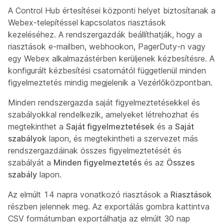
A Control Hub értesítései központi helyet biztosítanak a
Webex-telepítéssel kapcsolatos riasztások
kezeléséhez. A rendszergazdák beállíthatják, hogy a
riasztások e-mailben, webhookon, PagerDuty-n vagy
egy Webex alkalmazástérben kerüljenek kézbesítésre. A
konfigurált kézbesítési csatornától függetlenül minden
figyelmeztetés mindig megjelenik a Vezérlőközpontban.
Minden rendszergazda saját figyelmeztetésekkel és
szabályokkal rendelkezik, amelyeket létrehozhat és
megtekinthet a
Saját figyelmeztetések
és a
Saját
szabályok
lapon, és megtekintheti a szervezet más
rendszergazdáinak összes figyelmeztetését és
szabályát a
Minden figyelmeztetés
és az
Összes
szabály
lapon.
Az elmúlt 14 napra vonatkozó riasztások a
Riasztások
részben jelennek meg. Az exportálás gombra kattintva
CSV formátumban exportálhatja az elmúlt 30 nap