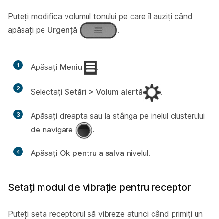
Puteți modifica volumul tonului pe care îl auziți când
apăsați pe
Urgență
.
1
Apăsați
Meniu
.
2
Selectați
Setări > Volum alertă
.
3
Apăsați dreapta sau la stânga pe inelul clusterului
de navigare
.
4
Apăsați
Ok pentru a salva
nivelul.
Setați modul de vibrație pentru receptor
Puteți seta receptorul să vibreze atunci când primiți un