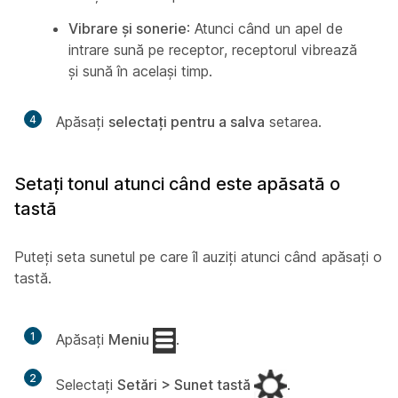
Vibrare și sonerie
: Atunci când un apel de
intrare sună pe receptor, receptorul vibrează
și sună în același timp.
4
Apăsați
selectați pentru a salva
setarea.
Setați tonul atunci când este apăsată o
tastă
Puteți seta sunetul pe care îl auziți atunci când apăsați o
tastă.
1
Apăsați
Meniu
.
2
Selectați
Setări > Sunet tastă
.