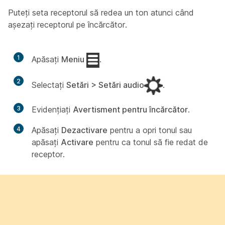
Puteți seta receptorul să redea un ton atunci când
așezați receptorul pe încărcător.
1
Apăsați
Meniu
.
2
Selectați
Setări > Setări audio
.
3
Evidențiați
Avertisment pentru încărcător
.
4
Apăsați
Dezactivare
pentru a opri tonul sau
apăsați
Activare
pentru ca tonul să fie redat de
receptor.