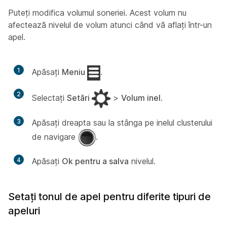
Puteți modifica volumul soneriei. Acest volum nu
afectează nivelul de volum atunci când vă aflați într-un
apel.
1
Apăsați
Meniu
.
2
Selectați
Setări
>
Volum inel
.
3
Apăsați dreapta sau la stânga pe inelul clusterului
de navigare
.
4
Apăsați
Ok pentru a salva
nivelul.
Setați tonul de apel pentru diferite tipuri de
apeluri