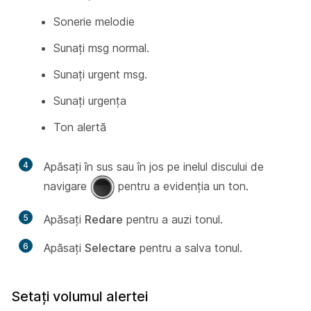
Sonerie melodie
Sunați msg normal.
Sunați urgent msg.
Sunați urgența
Ton alertă
4
Apăsați în sus sau în jos pe inelul discului de
navigare
pentru a evidenția un ton.
5
Apăsați
Redare
pentru a auzi tonul.
6
Apăsați
Selectare
pentru a salva tonul.
Setați volumul alertei