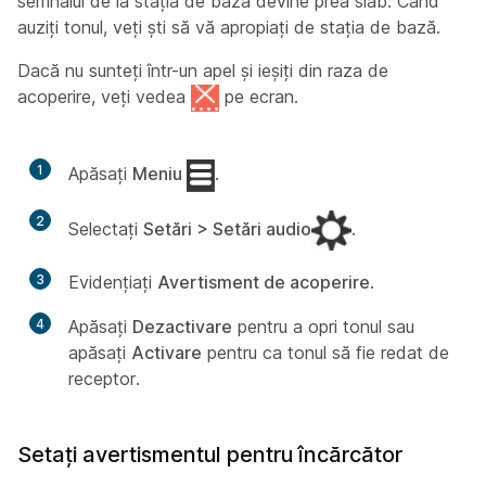
semnalul de la stația de bază devine prea slab. Când
auziți tonul, veți ști să vă apropiați de stația de bază.
Dacă nu sunteți într-un apel și ieșiți din raza de
acoperire, veți vedea
pe ecran.
1
Apăsați
Meniu
.
2
Selectați
Setări > Setări audio
.
3
Evidențiați
Avertisment de acoperire
.
4
Apăsați
Dezactivare
pentru a opri tonul sau
apăsați
Activare
pentru ca tonul să fie redat de
receptor.
Setați avertismentul pentru încărcător