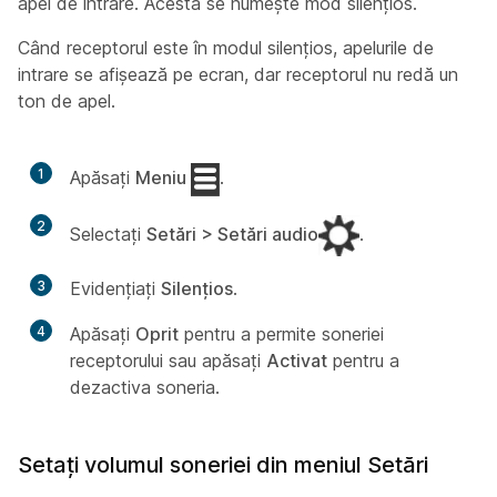
apel de intrare. Acesta se numește mod silențios.
Când receptorul este în modul silențios, apelurile de
intrare se afișează pe ecran, dar receptorul nu redă un
ton de apel.
1
Apăsați
Meniu
.
2
Selectați
Setări > Setări audio
.
3
Evidențiați
Silențios
.
4
Apăsați
Oprit
pentru a permite soneriei
receptorului sau apăsați
Activat
pentru a
dezactiva soneria.
Setați volumul soneriei din meniul Setări