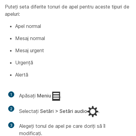
Puteți seta diferite tonuri de apel pentru aceste tipuri de
apeluri:
Apel normal
Mesaj normal
Mesaj urgent
Urgență
Alertă
1
Apăsați
Meniu
.
2
Selectați
Setări > Setări audio
.
3
Alegeți tonul de apel pe care doriți să îl
modificați.