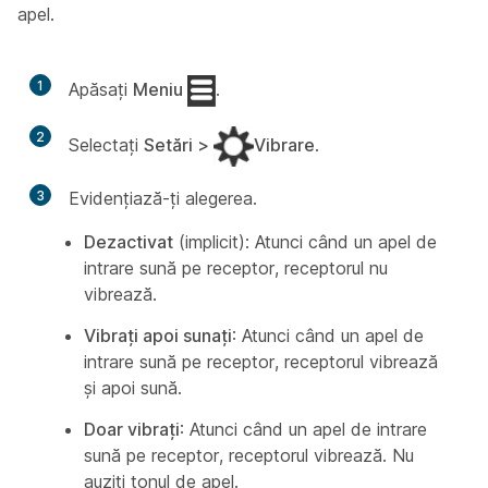
apel.
1
Apăsați
Meniu
.
2
Selectați
Setări >
Vibrare
.
3
Evidențiază-ți alegerea.
Dezactivat
(implicit): Atunci când un apel de
intrare sună pe receptor, receptorul nu
vibrează.
Vibrați apoi sunați
: Atunci când un apel de
intrare sună pe receptor, receptorul vibrează
și apoi sună.
Doar vibrați
: Atunci când un apel de intrare
sună pe receptor, receptorul vibrează. Nu
auziți tonul de apel.