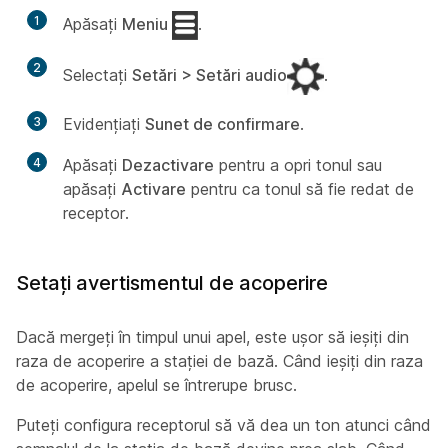
1
Apăsați
Meniu
.
2
Selectați
Setări > Setări audio
.
3
Evidențiați
Sunet de confirmare
.
4
Apăsați
Dezactivare
pentru a opri tonul sau
apăsați
Activare
pentru ca tonul să fie redat de
receptor.
Setați avertismentul de acoperire
Dacă mergeți în timpul unui apel, este ușor să ieșiți din
raza de acoperire a stației de bază. Când ieșiți din raza
de acoperire, apelul se întrerupe brusc.
Puteți configura receptorul să vă dea un ton atunci când