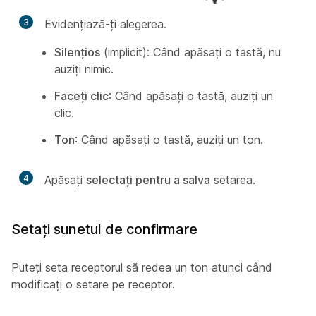
3
Evidențiază-ți alegerea.
Silențios
(implicit): Când apăsați o tastă, nu
auziți nimic.
Faceți clic
: Când apăsați o tastă, auziți un
clic.
Ton
: Când apăsați o tastă, auziți un ton.
4
Apăsați
selectați pentru a salva
setarea.
Setați sunetul de confirmare
Puteți seta receptorul să redea un ton atunci când
modificați o setare pe receptor.