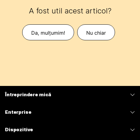
A fost util acest articol?
Da, mulțumim!
Nu chiar
Întreprindere mică
Prețuri
Enterprise
Aplicația Webex
Webex Suite
Dispozitive
Meetings
Calling