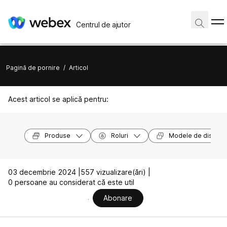
Centrul de ajutor
Pagină de pornire
/
Articol
Acest articol se aplică pentru:
Produse
Roluri
Modele de dispozit
03 decembrie 2024 |
557 vizualizare(ări) |
0 persoane au considerat că este util
Abonare