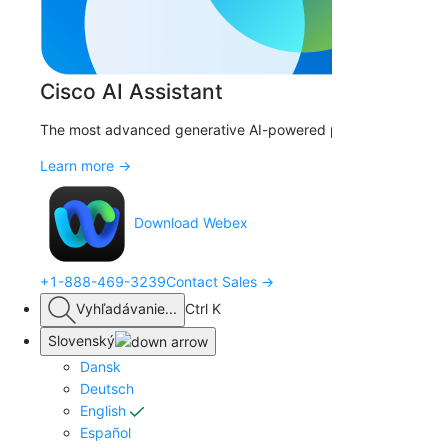
Cisco AI Assistant
The most advanced generative AI-powered platform for hybri
Learn more →
Download Webex
+1-888-469-3239
Contact Sales →
Vyhľadávanie
...
Ctrl K
Slovenský
Dansk
Deutsch
English
Español