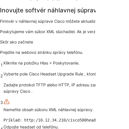
Inovujte softvér náhlavnej súpravy Cisco na
Firmvér v náhlavnej súprave Cisco môžete aktualizovať. Nastavenia
Poskytujeme vám súbor XML slúchadiel. Ak je verzia softvéru v súbor
Skôr ako začnete
Prejdite na webovú stránku správy telefónu.
Kliknite na položku
Hlas
>
Poskytovanie
.
1
Vyberte pole
Cisco Headset Upgrade Rule
, ktoré sa nachádza v s
2
Zadajte protokol TFTP alebo HTTP, IP adresu zariadenia na aktua
súpravy Cisco
.
3
Nemeňte obsah súboru XML náhlavnej súpravy.
Príklad: http:/10.12.34.210/cisco500headsetinfo.xml
Odpojte headset od telefónu.
4