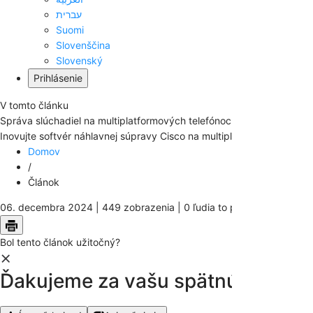
עברית
Suomi
Slovenščina
Slovenský
Prihlásenie
V tomto článku
Správa slúchadiel na multiplatformových telefónoch
Inovujte softvér náhlavnej súpravy Cisco na multiplatformovom telef
Domov
/
Článok
06. decembra 2024 |
449 zobrazenia |
0 ľudia to považujú za užit
Bol tento článok užitočný?
Ďakujeme za vašu spätnú väzbu.