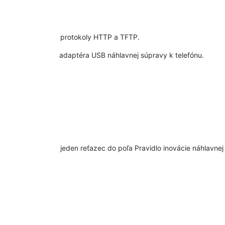
alizácie podporuje protokoly HTTP a TFTP.
 dôjde po pripojení adaptéra USB náhlavnej súpravy k telefónu.
adajte hodnoty ako jeden reťazec do poľa
Pravidlo inovácie náhlavnej