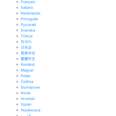
Français
Italiano
Nederlands
Português
Pyccĸий
Svenska
Tϋrkçe
한국어
日本語
简体中文
繁體中文
Română
Magyar
Polski
Čeština
Български
Norsk
Hrvatski
Srpski
Українська
العربية