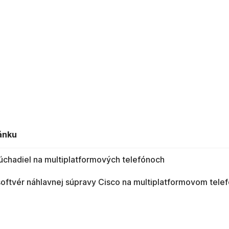
ánku
úchadiel na multiplatformových telefónoch
softvér náhlavnej súpravy Cisco na multiplatformovom tele