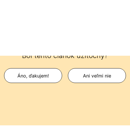
nu. Inovácia náhlavnej súpravy sa dokončí približne za 10 minút.
Bol tento článok užitočný?
Áno, ďakujem!
Ani veľmi nie