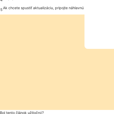
Ak chcete spustiť aktualizáciu, pripojte náhlavnú súpravu k telefó
5
Bol tento článok užitočný?