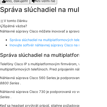
Áno, ďakujem!
Ani veľmi nie
Správa slúchadiel na multiplatfo
V tomto článku
Spätná väzba?
Náhlavné súpravy Cisco môžete inovovať a spravovať prostredníctv
Správa slúchadiel na multiplatformových telefónoch
Inovujte softvér náhlavnej súpravy Cisco na multiplatformovom
Správa slúchadiel na multiplatformových te
Telefóny Cisco IP s multiplatformovým firmvérom, vydanie 11.1.2 a
multiplatformových telefónoch. Pred pripojením náhlavnej súpravy k 
Náhlavná súprava Cisco 560 Series je podporovaná vo verzii multipl
8800 Series
.
Náhlavná súprava Cisco 730 je podporovaná vo verzii multiplatformo
Series
.
Keď sa headset prvýkrát pripojí, stiahne požadovaný firmvér a spustí