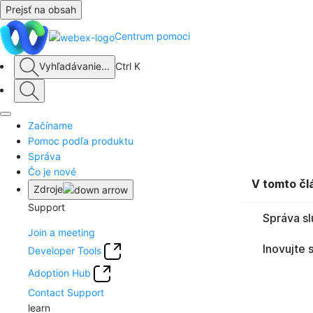
Prejsť na obsah
Centrum pomoci
Vyhľadávanie
...
Ctrl K
Začíname
Pomoc podľa produktu
Správa
Čo je nové
V tomto čl
Zdroje
Support
Správa sl
Join a meeting
Inovujte 
Developer Tools
Adoption Hub
Contact Support
learn