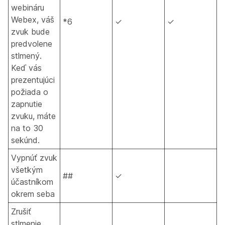
webináru
Webex, váš
*6
✓
✓
zvuk bude
predvolene
stlmený.
Keď vás
prezentujúci
požiada o
zapnutie
zvuku, máte
na to 30
sekúnd.
Vypnúť zvuk
všetkým
##
✓
účastníkom
okrem seba
Zrušiť
stlmenie