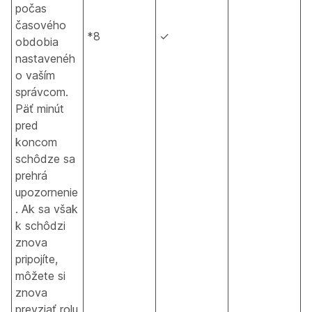
počas
časového
*8
✓
obdobia
nastavenéh
o vaším
správcom.
Päť minút
pred
koncom
schôdze sa
prehrá
upozornenie
. Ak sa však
k schôdzi
znova
pripojíte,
môžete si
znova
prevziať rolu