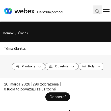
Centrum pomoci
Domov
/
Článok
Téma článku:
Produkty
Odvetvia
Roly
20. marca 2026 |
299 zobrazenia |
0 ľudia to považujú za užitočné
Odoberať