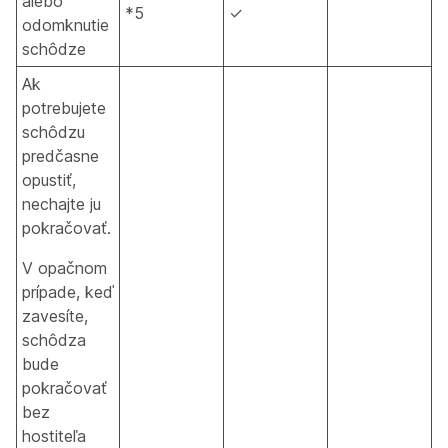
alebo
*5
✓
odomknutie
schôdze
Ak
potrebujete
schôdzu
predčasne
opustiť,
nechajte ju
pokračovať.
V opačnom
prípade, keď
zavesíte,
schôdza
bude
pokračovať
bez
hostiteľa