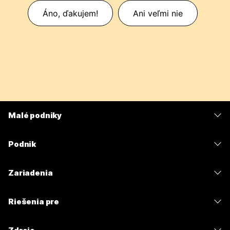
Áno, ďakujem!
Ani veľmi nie
Malé podniky
Ceny
Podnik
Aplikácia Webex
Webex Suite
Zariadenia
Meetings
Calling
Náhlavné súpravy
Calling
Riešenia pre
Meetings
Kamery
Odosielanie správ
Vzdelávacie inštitúcie
Odosielanie správ