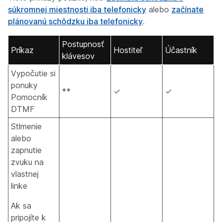
súkromnej miestnosti iba telefonicky
alebo
začínate
plánovanú schôdzku iba telefonicky
.
Postupnosť
Príkaz
Hostiteľ
Účastník
klávesov
Vypočutie si
ponuky
**
✓
✓
Pomocník
DTMF
Stlmenie
alebo
zapnutie
zvuku na
vlastnej
linke
Ak sa
pripojíte k