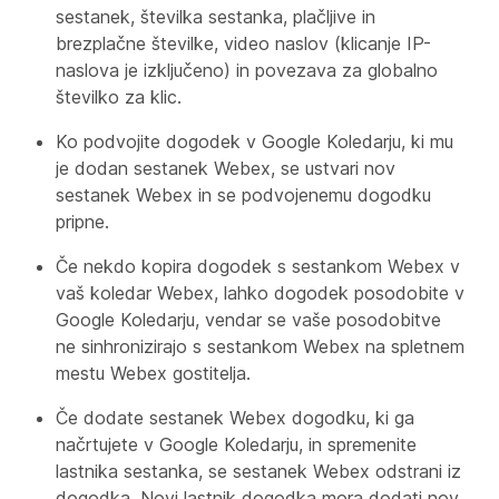
sestanek, številka sestanka, plačljive in
brezplačne številke, video naslov (klicanje IP-
naslova je izključeno) in povezava za globalno
številko za klic.
Ko podvojite dogodek v Google Koledarju, ki mu
je dodan sestanek Webex, se ustvari nov
sestanek Webex in se podvojenemu dogodku
pripne.
Če nekdo kopira dogodek s sestankom Webex v
vaš koledar Webex, lahko dogodek posodobite v
Google Koledarju, vendar se vaše posodobitve
ne sinhronizirajo s sestankom Webex na spletnem
mestu Webex gostitelja.
Če dodate sestanek Webex dogodku, ki ga
načrtujete v Google Koledarju, in spremenite
lastnika sestanka, se sestanek Webex odstrani iz
dogodka. Novi lastnik dogodka mora dodati nov