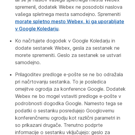
spremenil, dodatek Webex ne posodobi naslova
vašega spletnega mesta samodejno. Spremeniti
morate spletno mesto Webex, ki ga uporabljate
v Google Koledarju
.
Ko načrtujete dogodek v Google Koledarju in
dodate sestanek Webex, gesla za sestanek ne
morete spremeniti. Geslo za sestanek se ustvari
samodejno.
Prilagoditev predloge e-pošte se ne bo odražala
pri načrtovanju sestanka. To je posledica
omejitve ogrodja za konference Google. Dodatek
Webex ne bo mogel vstaviti predloge e-pošte v
podrobnosti dogodka Google. Namesto tega se
podatki o sestanku posredujejo Googlovemu
konferenčnemu ogrodju kot različni parametri in
so prikazani drugače. Trenutno podprte
informacije o sestanku vključujejo: geslo za