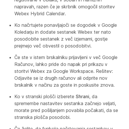
napravah, razen če je skrbnik omogočil storitev
Webex Hybrid Calendar.
Ko načrtujete ponavljajoči se dogodek v Google
Koledarju in dodate sestanek Webex ter nato
posodobite sestanek z več izjemami, gostje
prejmejo več obvestil o posodobitvi.
Če ste v istem brskalniku prijavljeni v več Google
Računov, lahko pride do napak pri prikazu v
storitvi Webex za Google Workspace. Rešitev:
Odjavite se iz drugih računov ali odprite nov
brskalnik v načinu za goste in poskusite znova.
Ko v stranski plošči izberete
Shrani
, da
spremembe nastavitev sestanka začnejo veljati,
morate pred pošiljanjem povabila počakati, da se
stranska plošča posodobi.
Če želite, da funkcija
načrtovanja sestankov v