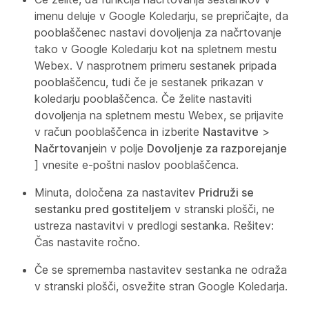
imenu
deluje v Google Koledarju, se prepričajte, da
pooblaščenec nastavi dovoljenja za načrtovanje
tako v Google Koledarju kot na spletnem mestu
Webex. V nasprotnem primeru sestanek pripada
pooblaščencu, tudi če je sestanek prikazan v
koledarju pooblaščenca. Če želite nastaviti
dovoljenja na spletnem mestu Webex, se prijavite
v račun pooblaščenca in izberite
Nastavitve
>
Načrtovanje
in v polje
Dovoljenje za razporejanje
] vnesite e-poštni naslov pooblaščenca.
Minuta, določena za nastavitev
Pridruži se
sestanku pred gostiteljem
v stranski plošči, ne
ustreza nastavitvi v predlogi sestanka. Rešitev:
Čas nastavite ročno.
Če se sprememba nastavitev sestanka ne odraža
v stranski plošči, osvežite stran Google Koledarja.