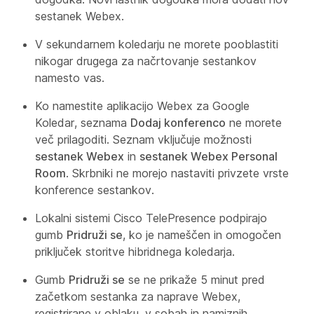
sestanek Webex.
V sekundarnem koledarju ne morete pooblastiti
nikogar drugega za načrtovanje sestankov
namesto vas.
Ko namestite aplikacijo Webex za Google
Koledar, seznama
Dodaj konferenco
ne morete
več prilagoditi. Seznam vključuje možnosti
sestanek Webex
in
sestanek Webex Personal
Room
. Skrbniki ne morejo nastaviti privzete vrste
konference sestankov.
Lokalni sistemi Cisco TelePresence podpirajo
gumb
Pridruži se
, ko je nameščen in omogočen
priključek storitve hibridnega koledarja.
Gumb
Pridruži se
se ne prikaže 5 minut pred
začetkom sestanka za naprave Webex,
registrirane v oblaku, v sobah in namiznih