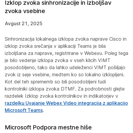
Izklop zvoka sinhronizacije in izboljšav
zvoka vsebine
Avgust 21, 2025
Sinhronizacija lokalnega izklopa zvoka naprave Cisco in
izklop zvoka srečanja v aplikaciji Teams je bila
izboljšana za naprave, registrirane v Webexu. Poleg tega
je bilo vedenje izklopa zvoka v vseh klicih VIMT
posodobljeno, tako da lahko udeleženci VIMT pošiljajo
zvok iz seje vsebine, medtem ko so lokalno izklopljeni.
Kot del teh sprememb so bili posodobljeni tudi
kontrolniki izklopa zvoka DTMF. Za podrobnosti glejte
razdelek Izklop zvoka
kontrolnikov in indikatorjev
v
razdelku Uvajanje Webex Video integracija z aplikacijo
Microsoft Teams
.
Microsoft Podpora mestne hiše