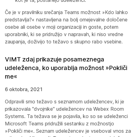
kot je ta, postanejo udeleženci.
Če je v pravilniku srečanja Teams možnost »Kdo lahko
predstavlja?« nastavljena na bolj omejevalne
določene
osebe
ali
osebe v moji organizaciji in goste
, potem
uporabniki, ki se pridružijo v napravah, ki niso vredne
zaupanja, doživijo to težavo s skupno rabo vsebine.
VIMT zdaj prikazuje posameznega
udeleženca, ko uporablja možnost »Pokliči
me«
6 oktobra, 2021
Odpravili smo težavo s seznamom udeležencev, ki je
prikazovala "dvojnike" udeležencev na Webex Room
Systems. Ta težava se je pojavila, ko so se udeleženci
Microsoft Teams pridružili sestanku z možnostjo
»Pokliči me«. Seznam udeležencev je vseboval vnos za