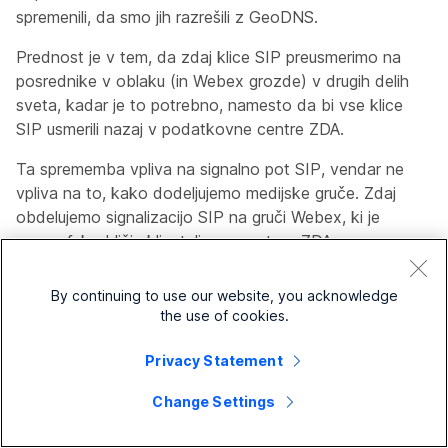
spremenili, da smo jih razrešili z GeoDNS.
Prednost je v tem, da zdaj klice SIP preusmerimo na
posrednike v oblaku (in Webex grozde) v drugih delih
sveta, kadar je to potrebno, namesto da bi vse klice
SIP usmerili nazaj v podatkovne centre ZDA.
Ta sprememba vpliva na signalno pot SIP, vendar ne
vpliva na to, kako dodeljujemo medijske gruče. Zdaj
obdelujemo signalizacijo SIP na gruči Webex, ki je
geografsko bližje klicatelju, namesto v ZDA.
S to spremembo ni funkcionalne razlike, zato se obrnite
By continuing to use our website, you acknowledge
na nas, če doživite nepričakovano vedenje.
the use of cookies.
Izboljšanje zakasnitve
Privacy Statement
Change Settings
15 aprila, 2021
Storitev smo optimizirali za zmanjšanje zakasnitev