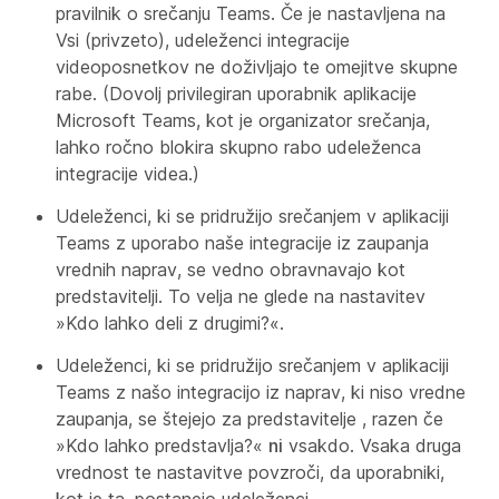
pravilnik o srečanju Teams. Če je nastavljena na
Vsi
(privzeto), udeleženci integracije
videoposnetkov ne doživljajo te omejitve skupne
rabe. (Dovolj privilegiran uporabnik aplikacije
Microsoft Teams, kot je organizator srečanja,
lahko ročno blokira skupno rabo udeleženca
integracije videa.)
Udeleženci, ki se pridružijo srečanjem v aplikaciji
Teams z uporabo naše integracije iz zaupanja
vrednih naprav, se vedno obravnavajo kot
predstavitelji. To velja ne glede na nastavitev
»Kdo lahko deli z drugimi?«.
Udeleženci, ki se pridružijo srečanjem v aplikaciji
Teams z našo integracijo iz naprav, ki niso vredne
zaupanja, se štejejo za predstavitelje
, razen če
»Kdo lahko predstavlja?«
ni
vsakdo
. Vsaka druga
vrednost te nastavitve povzroči, da uporabniki,