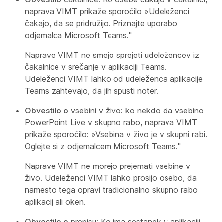
naprava VIMT prikaže sporočilo »Udeleženci
čakajo, da se pridružijo. Priznajte uporabo
odjemalca Microsoft Teams."
Naprave VIMT ne smejo sprejeti udeležencev iz
čakalnice v srečanje v aplikaciji Teams.
Udeleženci VIMT lahko od udeleženca aplikacije
Teams zahtevajo, da jih spusti noter.
Obvestilo o
vsebini v živo: ko nekdo da vsebino
PowerPoint Live v skupno rabo, naprava VIMT
prikaže sporočilo: »Vsebina v živo je v skupni rabi.
Oglejte si z odjemalcem Microsoft Teams."
Naprave VIMT ne morejo prejemati vsebine v
živo. Udeleženci VIMT lahko prosijo osebo, da
namesto tega opravi tradicionalno skupno rabo
aplikacij ali oken.
Obvestilo o
prepisu: Ko ima sestanek v aplikaciji