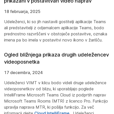
prikazani v postavitvah video naprav
18 februarja, 2025
Udeleženci, ki so jih nastavili gostitelji aplikacije Teams
ali predstavitelji z odjemalcem aplikacije Teams, bodo
prednostno razvrščeni v obstoječe postavitve, oznaka
imena pa bo imela v postavitvi novo ikono v žarišču.
Ogled bližnjega prikaza drugih udeležencev
videoposnetka
17 decembra, 2024
Udeleženci VIMT v klicu bodo videli druge udeležence
videoposnetkov od blizu, ki uporabljajo poglede
IntelliFrame Microsoft Teams Cloud iz podprtih naprav
Microsoft Teams Rooms (MTR) z licenco Pro. Funkcijo
upravlja naprava MTR, ki pošilja funkcijo. Za več
informacij glejte
Cloud IntelliFrame
. Udeleženci