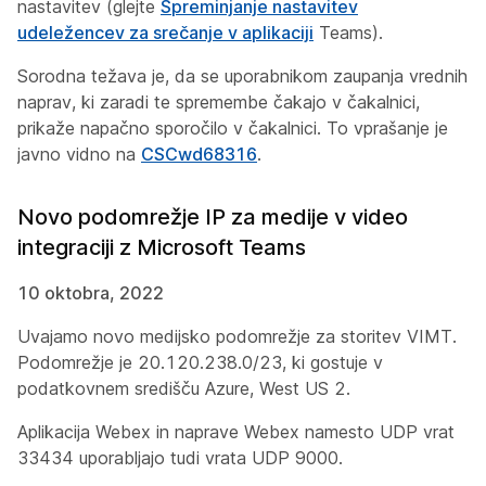
nastavitev (glejte
Spreminjanje nastavitev
udeležencev za srečanje v aplikaciji
Teams).
Sorodna težava je, da se uporabnikom zaupanja vrednih
naprav, ki zaradi te spremembe čakajo v čakalnici,
prikaže napačno sporočilo v čakalnici. To vprašanje je
javno vidno na
CSCwd68316
.
Novo podomrežje IP za medije v video
integraciji z Microsoft Teams
10 oktobra, 2022
Uvajamo novo medijsko podomrežje za storitev VIMT.
Podomrežje je 20.120.238.0/23, ki gostuje v
podatkovnem središču Azure, West US 2.
Aplikacija Webex in naprave Webex namesto UDP vrat
33434 uporabljajo tudi vrata UDP 9000.