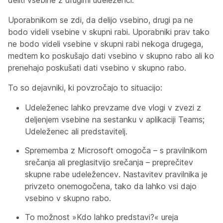
deliti vsebine z drugimi udeleženci.
Uporabnikom se zdi, da delijo vsebino, drugi pa ne
bodo videli vsebine v skupni rabi. Uporabniki prav tako
ne bodo videli vsebine v skupni rabi nekoga drugega,
medtem ko poskušajo dati vsebino v skupno rabo ali ko
prenehajo poskušati dati vsebino v skupno rabo.
To so dejavniki, ki povzročajo to situacijo:
Udeleženec lahko prevzame dve vlogi v zvezi z
deljenjem vsebine na sestanku v aplikaciji Teams;
Udeleženec
ali
predstavitelj
.
Sprememba z Microsoft omogoča – s pravilnikom
srečanja ali preglasitvijo srečanja – preprečitev
skupne rabe udeležencev. Nastavitev pravilnika je
privzeto onemogočena, tako da lahko vsi dajo
vsebino v skupno rabo.
To možnost »Kdo lahko predstavi?« ureja