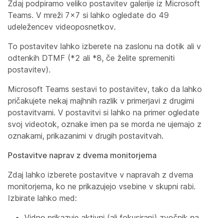
Zdaj podpiramo veliko postavitev galerije iz Microsoft
Teams. V mreži 7x7 si lahko ogledate do 49
udeležencev videoposnetkov.
To postavitev lahko izberete na zaslonu na dotik ali v
odtenkih DTMF (*2 ali *8, če želite spremeniti
postavitev).
Microsoft Teams sestavi to postavitev, tako da lahko
pričakujete nekaj majhnih razlik v primerjavi z drugimi
postavitvami. V postavitvi si lahko na primer ogledate
svoj videotok, oznake imen pa se morda ne ujemajo z
oznakami, prikazanimi v drugih postavitvah.
Postavitve naprav z dvema monitorjema
Zdaj lahko izberete postavitve v napravah z dvema
monitorjema, ko ne prikazujejo vsebine v skupni rabi.
Izbirate lahko med:
Vidno
prikazuje aktivni (ali fokusirani) zvočnik na