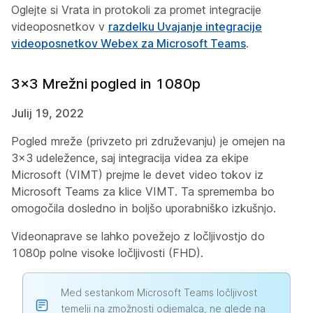
Oglejte si
Vrata in protokoli za promet
integracije
videoposnetkov v
razdelku Uvajanje integracije
videoposnetkov Webex za Microsoft Teams
.
3x3 Mrežni pogled in 1080p
Julij 19, 2022
Pogled mreže (privzeto pri združevanju) je omejen na
3x3 udeležence, saj integracija videa za ekipe
Microsoft (VIMT) prejme le devet video tokov iz
Microsoft Teams za klice VIMT. Ta sprememba bo
omogočila dosledno in boljšo uporabniško izkušnjo.
Videonaprave se lahko povežejo z ločljivostjo do
1080p polne visoke ločljivosti (FHD).
Med sestankom Microsoft Teams ločljivost
temelji na zmožnosti odjemalca, ne glede na