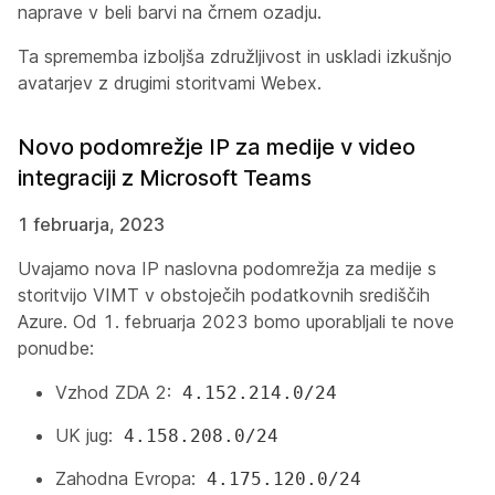
naprave v beli barvi na črnem ozadju.
Ta sprememba izboljša združljivost in uskladi izkušnjo
avatarjev z drugimi storitvami Webex.
Novo podomrežje IP za medije v video
integraciji z Microsoft Teams
1 februarja, 2023
Uvajamo nova IP naslovna podomrežja za medije s
storitvijo VIMT v obstoječih podatkovnih središčih
Azure. Od 1. februarja 2023 bomo uporabljali te nove
ponudbe:
Vzhod ZDA 2:
4.152.214.0/24
UK jug:
4.158.208.0/24
Zahodna Evropa:
4.175.120.0/24