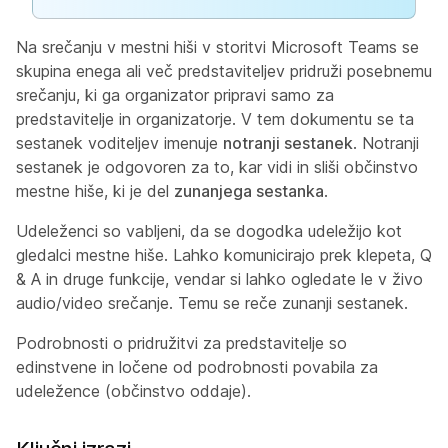
Na srečanju v mestni hiši v storitvi Microsoft Teams se
skupina enega ali več predstaviteljev pridruži posebnemu
srečanju, ki ga organizator pripravi samo za
predstavitelje in organizatorje. V tem dokumentu se ta
sestanek voditeljev imenuje
notranji sestanek
. Notranji
sestanek je odgovoren za to, kar vidi in sliši občinstvo
mestne hiše, ki je del
zunanjega sestanka
.
Udeleženci so vabljeni, da se dogodka udeležijo kot
gledalci mestne hiše. Lahko komunicirajo prek klepeta, Q
& A in druge funkcije, vendar si lahko ogledate le v živo
audio/video srečanje. Temu se reče zunanji sestanek.
Podrobnosti o pridružitvi za predstavitelje so
edinstvene in ločene od podrobnosti povabila za
udeležence (občinstvo oddaje).