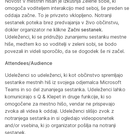
Novost v mestnih hišah je izkušnja Zelene sobe, ki
omogoča voditeljem interakcijo med seboj, še preden se
oddaja začne. To je privzeto vklopljeno. Notranji
sestanek poteka brez predvajanja v živo občinstvu,
dokler organizator ne klikne
Začni sestanek
.
Udeleženci, ki se pridružijo zunanjemu sestanku mestne
hiše, medtem ko so voditelji v zeleni sobi, se bodo
povezali in videli sporočilo, da se dogodek še ni začel.
Attendees/Audience
Udeleženci so udeleženci, ki kot občinstvo spremljajo
sestanke mestnih hiš iz svojega odjemalca Microsoft
Teams in so del zunanjega sestanka. Udeleženci lahko
komunicirajo s Q & Klepet in druge funkcije, ki so
omogočene za mestno hišo, vendar ne prispevajo
zvoka ali videa k oddaji. Udeleženci slišijo zvok z
notranjega sestanka in si ogledajo videoposnetek
and/or vsebina, ki jo organizator pošilja na notranji
sestanek.