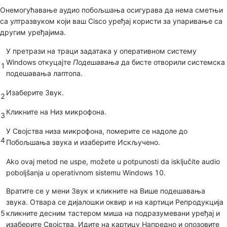
Онемогућавање аудио побољшања осигурава да нема сметњи
са ултразвуком који ваш Cisco уређај користи за упаривање са
другим уређајима.
У претрази на траци задатака у оперативном систему
Windows откуцајте
Подешавања
да бисте отворили системска
1
подешавања лаптопа.
Изаберите
Звук
.
2
Кликните на
Низ микрофона
.
3
У
Својства низа микрофона
, померите се надоле до
4
Побољшања звука
и изаберите
Искључено
.
Ako ovaj metod ne uspe, možete u potpunosti da isključite audio
poboljšanja u operativnom sistemu Windows 10.
Вратите се у мени
Звук
и кликните на
Више подешавања
звука
. Отвара се дијалошки оквир и на картици
Репродукција
5
кликните десним тастером миша на подразумевани уређај и
изаберите
Својства
. Идите на картицу
Напредно
и опозовите