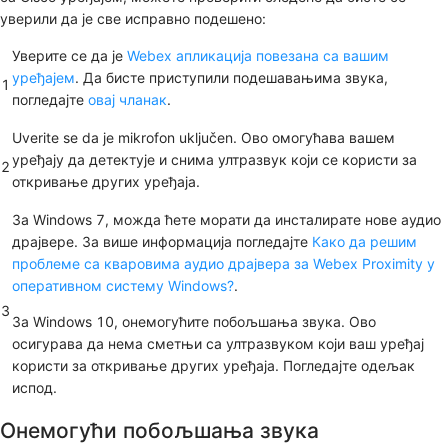
уверили да је све исправно подешено:
Уверите се да је
Webex апликација повезана са вашим
уређајем
. Да бисте приступили подешавањима звука,
1
погледајте
овај чланак
.
Uverite se da je mikrofon uključen. Ово омогућава вашем
уређају да детектује и снима ултразвук који се користи за
2
откривање других уређаја.
За Windows 7, можда ћете морати да инсталирате нове аудио
драјвере. За више информација погледајте
Како да решим
проблеме са кваровима аудио драјвера за Webex Proximity у
оперативном систему Windows?
.
3
За Windows 10, онемогућите побољшања звука. Ово
осигурава да нема сметњи са ултразвуком који ваш уређај
користи за откривање других уређаја. Погледајте одељак
испод.
Онемогући побољшања звука