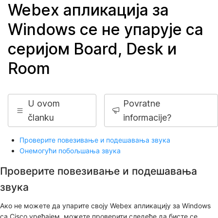
Webex апликација за
Windows се не упарује са
серијом Board, Desk и
Room
U ovom
Povratne
članku
informacije?
Проверите повезивање и подешавања звука
Онемогући побољшања звука
Проверите повезивање и подешавања
звука
Ако не можете да упарите своју Webex апликацију за Windows
са Cisco уређајем, можете проверити следеће да бисте се