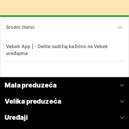
Srodni članci
Vebek App | - Delite sadržaj bežično na Vebek
uređajima
Mala preduzeća
Cene
Velika preduzeća
Aplikacija Webex
Webex Suite
Uređaji
Sastanci
Calling
Slušalice sa mikrofonom