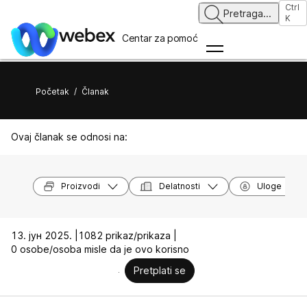
Ctrl
Pretraga
...
K
Centar za pomoć
Početak
/
Članak
Ovaj članak se odnosi na:
Proizvodi
Delatnosti
Uloge
13. јун 2025. |
1082 prikaz/prikaza |
0 osobe/osoba misle da je ovo korisno
Pretplati se