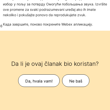
избор у пољу за потврду
Омогући побољшања звука
. Izvršite
ove promene za svaki podrazumevani uređaj ako ih imate
nekoliko i pokušajte ponovo da reprodukujete zvuk.
Када завршите, поново покрените Webex апликацију.
6
Da li je ovaj članak bio koristan?
Da, hvala vam!
Ne baš