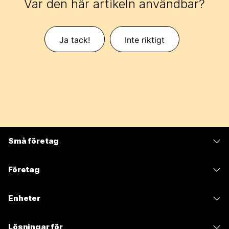
Var den här artikeln användbar?
Ja tack!
Inte riktigt
Små företag
Prissättning
Företag
Webex-appen
Webex Suite
Enheter
Möten
Calling
Headset
Calling
Lösningar för
Möten