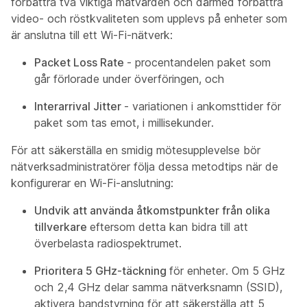
förbättra två viktiga mätvärden och därmed förbättra
video- och röstkvaliteten som upplevs på enheter som
är anslutna till ett Wi-Fi-nätverk:
Packet Loss Rate
- procentandelen paket som
går förlorade under överföringen, och
Interarrival Jitter
- variationen i ankomsttider för
paket som tas emot, i millisekunder.
För att säkerställa en smidig mötesupplevelse bör
nätverksadministratörer följa dessa metodtips när de
konfigurerar en Wi-Fi-anslutning:
Undvik att använda åtkomstpunkter från olika
tillverkare
eftersom detta kan bidra till att
överbelasta radiospektrumet.
Prioritera 5 GHz-täckning
för enheter. Om 5 GHz
och 2,4 GHz delar samma nätverksnamn (SSID),
aktivera bandstyrning för att säkerställa att 5