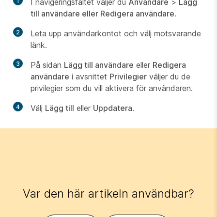
1
I navigeringsfältet väljer du
Användare
>
Lägg
till användare eller Redigera användare
.
2
Leta upp användarkontot och välj motsvarande
länk.
3
På sidan
Lägg till användare
eller
Redigera
användare
i avsnittet
Privilegier
väljer du de
privilegier som du vill aktivera för användaren.
4
Välj
Lägg till
eller
Uppdatera
.
Var den här artikeln användbar?