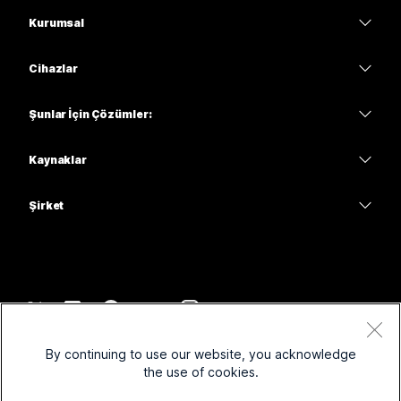
Fiyatlar
Kurumsal
Webex Uygulaması
Webex Suite
Cihazlar
Meetings
Calling
kulaklıklar
Calling
Şunlar İçin Çözümler:
Meetings
Kameralar
Eğitim
Mesajlaşma
Mesajlaşma
Kaynaklar
Masa Serisi
Sağlık
Ekran Paylaşımı
İndirmeler
Slido
Oda Serisi
Şirket
Kamu
Bir Test Toplantısına Katılın
Web Seminerleri
Cisco
Tahta Serisi
Finans
Çevrimiçi Dersler
Etkinlikler
Desteğe Başvurun
Telefon Serisi
Spor ve Eğlence
Entegrasyon
İrtibat Merkezi
Satış ile İletişime Geç
Aksesuarlar
Ön saha
Erişilebilirlik
CPaaS
Hüküm ve Koşullar
Webex Blog
By continuing to use our website, you acknowledge
Kar amacı gütmeyen
Gizlilik Beyanı
Kapsayıcılık
Güvenlik
the use of cookies.
Webex Düşünce Liderliği
Çerezler
Başlangıç Firmaları
Canlı ve İsteğe Bağlı Web Seminerleri