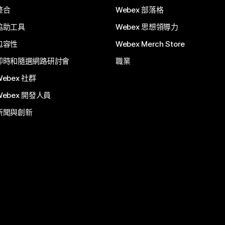
整合
Webex 部落格
協助工具
Webex 思想領導力
包容性
Webex Merch Store
即時和隨選網路研討會
職業
Webex 社群
Webex 開發人員
新聞與創新