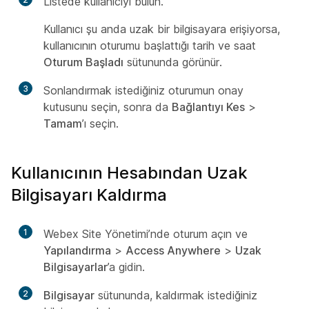
Listede kullanıcıyı bulun.
Kullanıcı şu anda uzak bir bilgisayara erişiyorsa,
kullanıcının oturumu başlattığı tarih ve saat
Oturum Başladı
sütununda görünür.
3
Sonlandırmak istediğiniz oturumun onay
kutusunu seçin, sonra da
Bağlantıyı Kes
>
Tamam
’ı seçin.
Kullanıcının Hesabından Uzak
Bilgisayarı Kaldırma
1
Webex Site Yönetimi’nde oturum açın ve
Yapılandırma
>
Access Anywhere
>
Uzak
Bilgisayarlar
’a gidin.
2
Bilgisayar
sütununda, kaldırmak istediğiniz