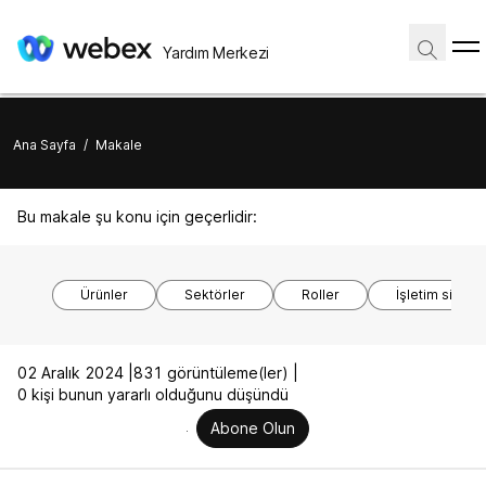
Yardım Merkezi
Ana Sayfa
/
Makale
Bu makale şu konu için geçerlidir:
Ürünler
Sektörler
Roller
İşletim sistem
02 Aralık 2024 |
831 görüntüleme(ler) |
0 kişi bunun yararlı olduğunu düşündü
Abone Olun