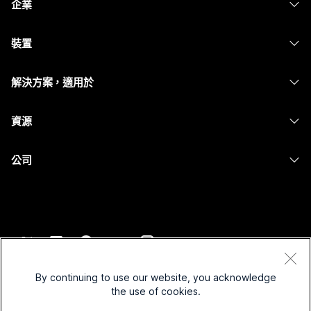
企業
Webex 應用程式
Webex Suite
裝置
Meetings
Calling
耳機
Calling
解決方案，適用於
Meetings
攝影機
Messaging
教育
Messaging
資源
Desk 系列
螢幕共用
醫療保健
Slido
下載
Room 系列
公司
政府
Webinars
加入測驗會議
Board 系列
Cisco
財務
Events
線上課程
電話系列
聯絡技術支援
運動與娛樂
Contact Center
整合
配件
聯絡銷售人員
前線
CPaaS
協助工具
條款和條件
Webex 部落格
非營利
安全性
By continuing to use our website, you acknowledge
包容性
隱私權聲明
the use of cookies.
Webex 思想領導力
啟動
Control Hub
Cookie
即時和隨選網路研討會