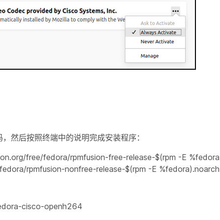
码，然后按照终端中的说明完成安装程序：
ion.org/free/fedora/rpmfusion-free-release-$(rpm -E %fedora
/fedora/rpmfusion-nonfree-release-$(rpm -E %fedora).noarch
fedora-cisco-openh264