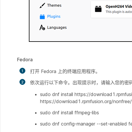
Fedora
打开 Fedora 上的终端应用程序。
依次运行以下命令。出现提示时，请输入您的密
sudo dnf install https://download1.rpmfus
https://download1.rpmfusion.org/nonfree
sudo dnf install ffmpeg-libs
sudo dnf config-manager --set-enabled 