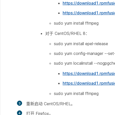
https://download1.rpmfusi
https://download1.rpmfusi
sudo yum install ffmpeg
对于 CentOS/RHEL 8：
sudo yum install epel-release
sudo yum config-manager --set
sudo yum localinstall --nogpgch
https://download1.rpmfusi
https://download1.rpmfusi
sudo yum install ffmpeg
重新启动 CentOS/RHEL。
打开 Firefox。