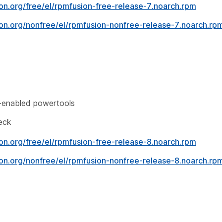
on.org/free/el/rpmfusion-free-release-7.noarch.rpm
on.org/nonfree/el/rpmfusion-nonfree-release-7.noarch.rp
-enabled powertools
eck
on.org/free/el/rpmfusion-free-release-8.noarch.rpm
on.org/nonfree/el/rpmfusion-nonfree-release-8.noarch.rp