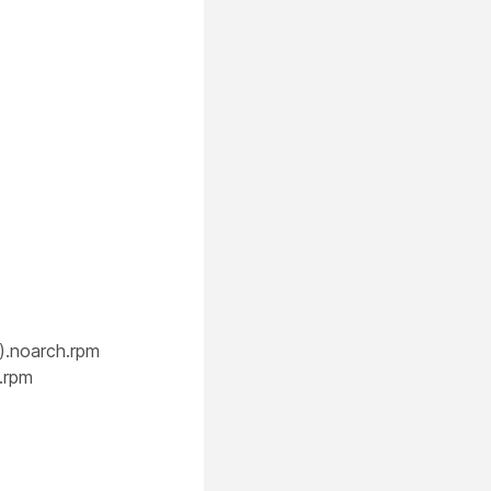
).noarch.rpm
.rpm