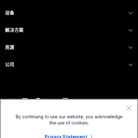
Webex 应用程序
Webex Suite
设备
提交问题
Meetings
Calling
头戴式耳机
Calling
解决方案
Meetings
摄像头
消息传递
教育
消息传递
资源
Desk 系列
屏幕共享
医疗保健
Slido
下载
Room 系列
公司
政府
Webinars
加入测试会议
Board 系列
Cisco
财务
Events
在线课程
Phone 系列
联系技术支持
体育与娱乐
Contact Center
集成
配件
联系销售
一线员工
CPaaS
辅助功能
条款和条件
Webex Blog
非营利组织
安全性
By continuing to use our website, you acknowledge
包容性
隐私权声明
the use of cookies.
Webex 思想领导力
新兴公司
Control Hub
Cookie
直播和点播网络研讨会
Privacy Statement
Webex 商店
商标
混合式工作