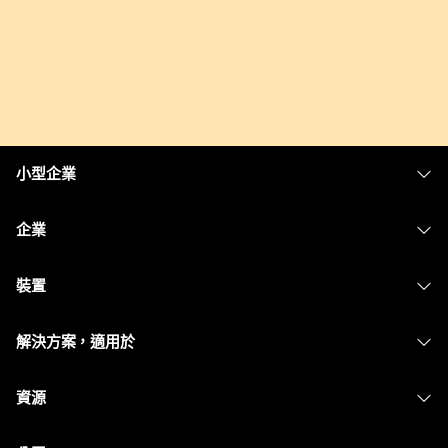
小型企業
定價
企業
Webex 應用程式
Webex Suite
裝置
Meetings
Calling
耳機
Calling
解決方案，適用於
Meetings
攝影機
Messaging
教育
Messaging
資源
Desk 系列
螢幕共用
醫療保健
Slido
下載
Room 系列