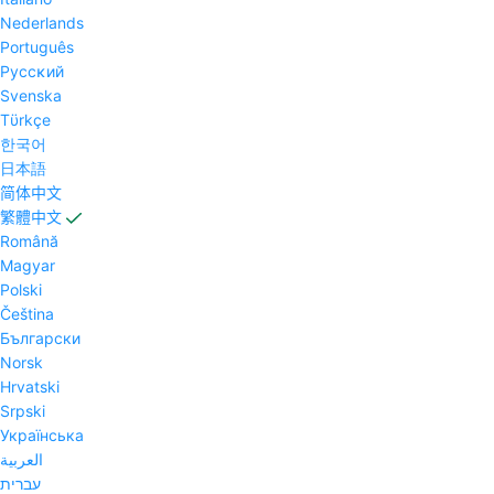
Nederlands
Português
Pyccĸий
Svenska
Tϋrkçe
한국어
日本語
简体中文
繁體中文
Română
Magyar
Polski
Čeština
Български
Norsk
Hrvatski
Srpski
Українська
العربية
עברית