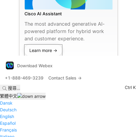
Cisco AI Assistant
The most advanced generative AI-
powered platform for hybrid work
and customer experience.
Learn more →
Download Webex
+1-888-469-3239
Contact Sales →
Ctrl K
搜尋
...
繁體中文
Dansk
Deutsch
English
Español
Français
Italiano