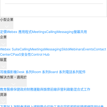
小型企業
定價
Webex 應用程式
Meetings
Calling
Messaging
螢幕共用
企業
Webex Suite
Calling
Meetings
Messaging
Slido
Webinars
Events
Contact
Center
CPaaS
安全性
Control Hub
裝置
耳機
攝影機
Desk 系列
Room 系列
Board 系列
電話系列
配件
解決方案，適用於
教育
醫療保健
政府
財務
運動與娛樂
前線
非營利
啟動
混合式工作
資源
下載
加入測驗會議
線上課程
整合
協助工具
包容性
即時和隨選網路研討會