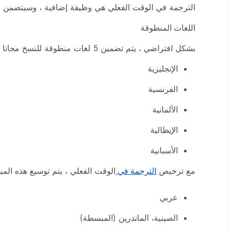
الترجمة في الوقت الفعلي هي وظيفة إضافية ، وسيتضمن شراء هذه المي
اللغات المنطوقة
بشكل افتراضي ، يتم تضمين 5 لغات منطوقة للنسخ مجانا للمستخدمين الذين لديهم Webex Assistant أو تسميات توضيحية مغلقة تلقائية:
الإنجليزية
الفرنسية
الألمانية
الإيطالية
الأسبانية
مع ترخيص
الترجمة في
الوقت الفعلي ، يتم توسيع هذه الميزات إلى إجمالي 16 لغة منطو
عربي
الصينية، الماندرين (المبسطة)