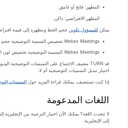
المظهر: فاتح أو غامق.
المظهر الافتراضي: داكن.
يمكن
للمسؤول تكوين
حجم الخط ومظهره إلى قيمة افتراضي
Webex Meetings تخصيص التسمية التوضيحية حجم الخط: صغير / متوسط / كبير
Webex Meetings التسمية التوضيحية تخصيص لون الخط: فاتح / داكن
قد TURN مضيف الاجتماع على التسميات التوضيحية الي
اختيار تبديل التسميات التوضيحية أم لا.
إذا كنت تستضيف، يمكنك قراءة المزيد حول
التسميات التوض
اللغات المدعومة
إلى الإنجليزية.