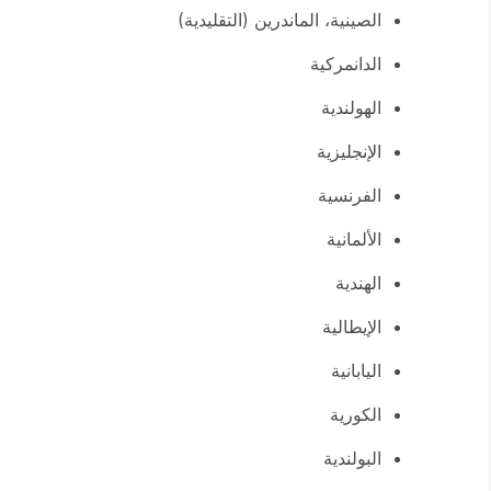
الصينية، الماندرين (التقليدية)
الدانمركية
الهولندية
الإنجليزية
الفرنسية
الألمانية
الهندية
الإيطالية
اليابانية
الكورية
البولندية