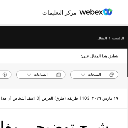
مركز التعليمات
الرئيسية
/
المقال
ينطبق هذا المقال على:
المنتجات
الصناعات
١٩ مارس ٢٠٢٦ |
1103 طريقة (طرق) العرض |
0 اعتقد أشخاص أن هذا كان مفيدًا