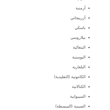
أرمنية
أزربيجاني
باسكي
بيلاروسي
البنغالية
البوسنية
البلغارية
الكانتونية (التقليدية)
الكتالانية
السيبوانية
الصينية (المبسطة)