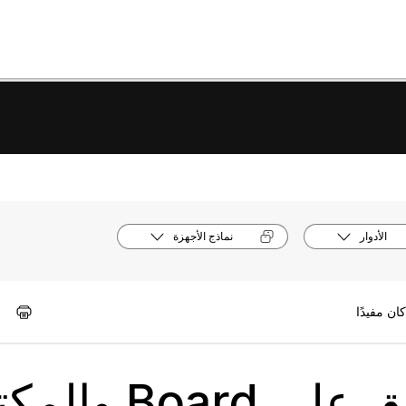
الأدوار
نماذج الأجهزة
شرح توضيحي مغلق على oard