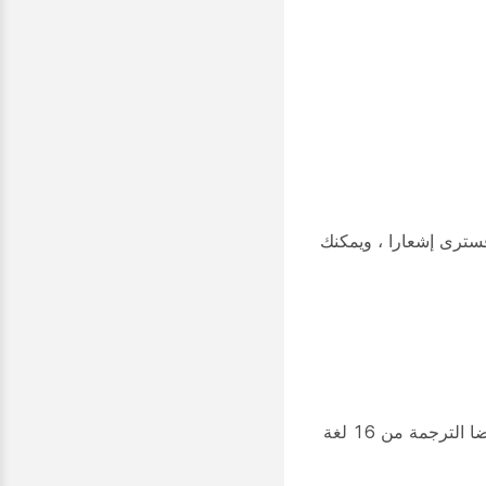
، فسترى إشعارا ، ويمكنك
لا تتحدث اللغة؟ يمكنك الآن اختيار الترجمة من الإنجليزية إلى واحدة من 120+ لغة مدعومة على أجهزة RoomOS. نحن ندعم أيضا الترجمة من 16 لغة