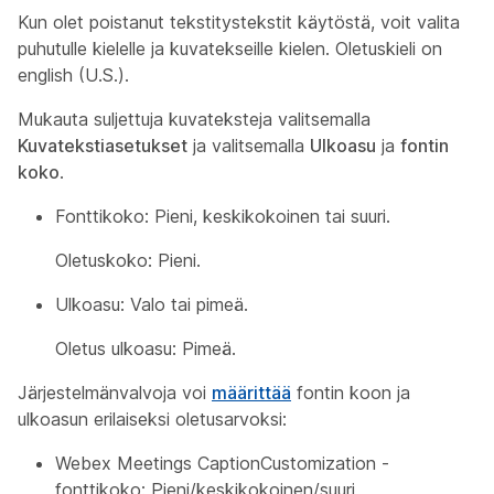
Kun olet poistanut tekstitystekstit käytöstä, voit valita
puhutulle kielelle ja kuvatekseille kielen. Oletuskieli on
english (U.S.).
Mukauta suljettuja kuvateksteja valitsemalla
Kuvatekstiasetukset
ja valitsemalla
Ulkoasu
ja
fontin
koko
.
Fonttikoko: Pieni, keskikokoinen tai suuri.
Oletuskoko: Pieni.
Ulkoasu: Valo tai pimeä.
Oletus ulkoasu: Pimeä.
Järjestelmänvalvoja voi
määrittää
fontin koon ja
ulkoasun erilaiseksi oletusarvoksi:
Webex Meetings CaptionCustomization -
fonttikoko: Pieni/keskikokoinen/suuri