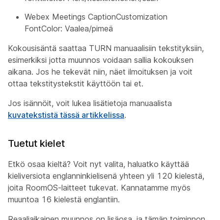
Webex Meetings CaptionCustomization
FontColor: Vaalea/pimeä
Kokousisäntä saattaa TURN manuaalisiin tekstityksiin,
esimerkiksi jotta muunnos voidaan sallia kokouksen
aikana. Jos he tekevät niin, näet ilmoituksen ja voit
ottaa tekstitystekstit käyttöön tai et.
Jos isännöit, voit lukea lisätietoja manuaalista
kuvatekstistä tässä artikkelissa
.
Tuetut kielet
Etkö osaa kieltä? Voit nyt valita, haluatko käyttää
kieliversiota englanninkielisenä yhteen yli 120 kielestä,
joita RoomOS-laitteet tukevat. Kannatamme myös
muuntoa 16 kielestä englantiin.
Reaaliaikainen muunnos on lisäosa, ja tämän toiminnon