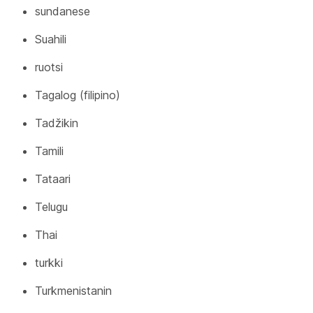
sundanese
Suahili
ruotsi
Tagalog (filipino)
Tadžikin
Tamili
Tataari
Telugu
Thai
turkki
Turkmenistanin