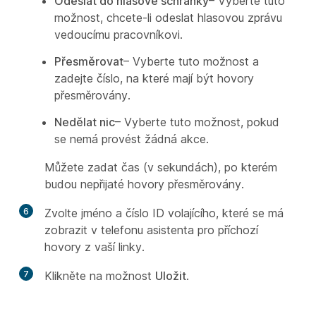
Odeslat do hlasové schránky
– Vyberte tuto
možnost, chcete-li odeslat hlasovou zprávu
vedoucímu pracovníkovi.
Přesměrovat
– Vyberte tuto možnost a
zadejte číslo, na které mají být hovory
přesměrovány.
Nedělat nic
– Vyberte tuto možnost, pokud
se nemá provést žádná akce.
Můžete zadat čas (v sekundách), po kterém
budou nepřijaté hovory přesměrovány.
6
Zvolte jméno a číslo ID volajícího, které se má
zobrazit v telefonu asistenta pro příchozí
hovory z vaší linky.
7
Klikněte na možnost
Uložit
.