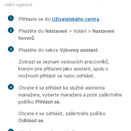
nebo vypnout.
1
Přihlaste se do
Uživatelského centra
.
2
Přejděte do
Nastavení
> Volání
>
Nastavení
hovorů
.
3
Přejděte do sekce
Výkonný asistent
.
Zobrazí se seznam vedoucích pracovníků,
kterým jste přiřazeni jako asistent, spolu s
možností přihlásit se nebo odhlásit.
4
Chcete-li se přihlásit ke službě asistenta
manažera, vyberte manažera a poté zaškrtněte
políčko
Přihlásit se
.
Chcete-li se odhlásit, zaškrtněte políčko
Odhlásit se
.