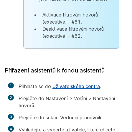
Aktivace filtrování hovorů
(executive)—#61.
Deaktivace filtrování hovorů
(executive)—#62.
Přiřazení asistentů k fondu asistentů
1
Přihlaste se do
Uživatelského centra
.
2
Přejděte do
Nastavení
> Volání
>
Nastavení
hovorů
.
3
Přejděte do sekce
Vedoucí pracovník
.
4
Vyhledejte a vyberte uživatele, které chcete