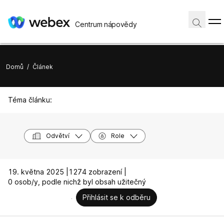
Centrum nápovědy
Domů
/
Článek
Téma článku:
Odvětví
Role
19. května 2025 |
1274 zobrazení |
0 osob/y, podle nichž byl obsah užitečný
Přihlásit se k odběru