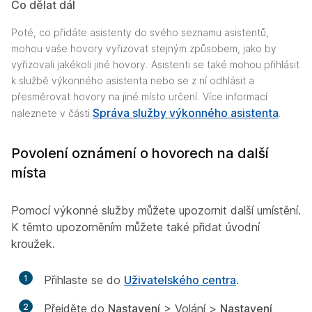
Co dělat dál
Poté, co přidáte asistenty do svého seznamu asistentů,
mohou vaše hovory vyřizovat stejným způsobem, jako by
vyřizovali jakékoli jiné hovory. Asistenti se také mohou přihlásit
k službě výkonného asistenta nebo se z ní odhlásit a
přesměrovat hovory na jiné místo určení. Více informací
Správa služby výkonného asistenta
naleznete v části
.
Povolení oznámení o hovorech na další
místa
Pomocí výkonné služby můžete upozornit další umístění.
K těmto upozorněním můžete také přidat úvodní
kroužek.
1
Přihlaste se do
Uživatelského centra
.
2
Přejděte do
Nastavení
> Volání
>
Nastavení