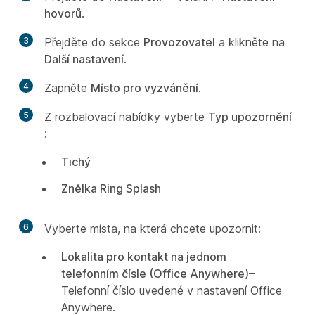
hovorů
.
3
Přejděte do sekce
Provozovatel
a klikněte na
Další nastavení
.
4
Zapněte
Místo pro vyzvánění
.
5
Z rozbalovací nabídky vyberte
Typ upozornění
:
Tichý
Znělka Ring Splash
6
Vyberte místa, na která chcete upozornit:
Lokalita pro kontakt na jednom
telefonním čísle (Office Anywhere)
–
Telefonní číslo uvedené v nastavení Office
Anywhere.