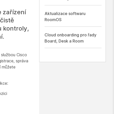
 zařízení
Aktualizace softwaru
čistě
RoomOS
 kontroly,
Cloud onboarding pro řady
í.
Board, Desk a Room
 službou Cisco
istrace, správa
ní můžete
nkce:
zici