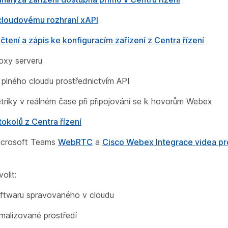
 cloudovému rozhraní xAPI
 čtení a zápis ke konfiguracím zařízení z Centra řízení
oxy serveru
plného cloudu prostřednictvím API
triky v reálném čase při připojování se k hovorům Webex
okolů z Centra řízení
icrosoft Teams
WebRTC
a
Cisco Webex Integrace videa pr
olit:
ftwaru spravovaného v cloudu
malizované prostředí