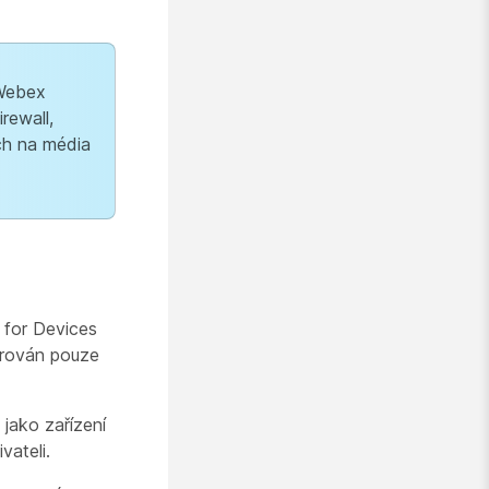
 Webex
rewall,
ích na média
 for Devices
orován pouze
 jako zařízení
vateli.