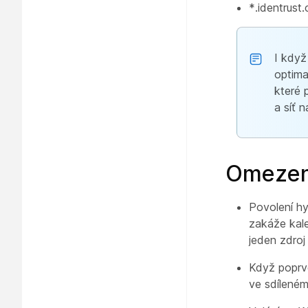
*.identrust
I když
optima
které 
a síť 
Omezen
Povolení hy
zakáže kale
jeden zdroj
Když poprvé
ve sdíleném 