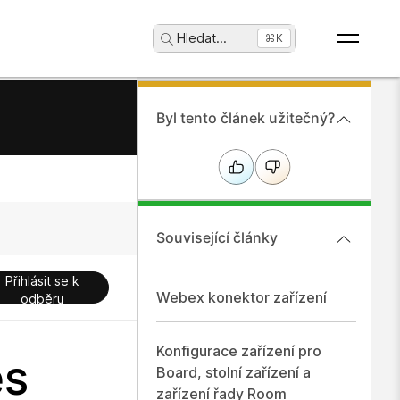
Hledat
...
⌘K
Byl tento článek užitečný?
Související články
Přihlásit se k
Webex konektor zařízení
odběru
Konfigurace zařízení pro
es
Board, stolní zařízení a
zařízení řady Room