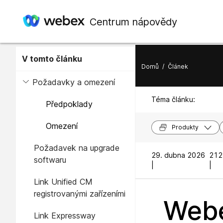
Centrum nápovědy
V tomto článku
Domů
/
Článek
Požadavky a omezení
Téma článku:
Předpoklady
Omezení
Produkty
Požadavek na upgrade
29. dubna 2026
212
softwaru
|
|
Link Unified CM
registrovanými zařízeními
Webe
Link Expressway