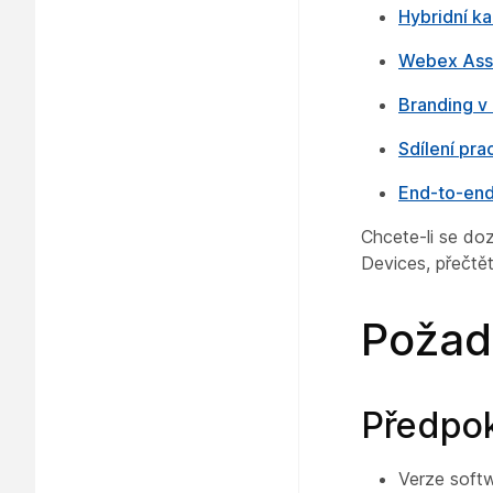
Hybridní k
Webex Assi
Branding v
Sdílení pra
End-to-end
Chcete-li se do
Devices, přečtě
Požad
Předpo
Verze soft