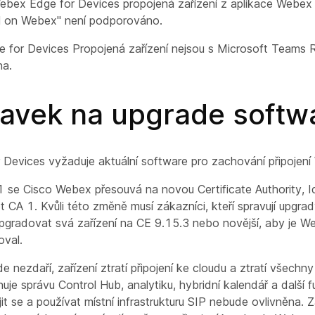
Webex Edge for Devices propojená zařízení z aplikace Webe
ll on Webex" není podporováno.
 for Devices Propojená zařízení nejsou s Microsoft Teams
a.
avek na upgrade softw
Devices vyžaduje aktuální software pro zachování připojení
se Cisco Webex přesouvá na novou Certificate Authority, I
 CA 1. Kvůli této změně musí zákazníci, kteří spravují upgra
 upgradovat svá zařízení na CE 9.15.3 nebo novější, aby je 
val.
 nezdaří, zařízení ztratí připojení ke cloudu a ztratí všechny 
uje správu Control Hub, analytiku, hybridní kalendář a další 
it se a používat místní infrastrukturu SIP nebude ovlivněna. Z