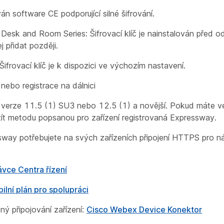
n software CE podporující silné šifrování.
 Desk and Room Series: Šifrovací klíč je nainstalován před o
ej přidat později.
ifrovací klíč je k dispozici ve výchozím nastavení.
nebo registrace na dálnici
verze 11.5 (1) SU3 nebo 12.5 (1) a novější. Pokud máte ve
ít metodu popsanou pro zařízení registrovaná Expressway.
way potřebujete na svých zařízeních připojení HTTPS pro ná
ávce Centra řízení
bilní plán pro spolupráci
ý připojování zařízení:
Cisco Webex Device Konektor