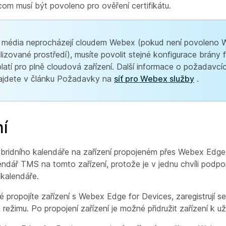
.com
musí být povoleno pro ověření certifikátu.
 média neprocházejí cloudem Webex (pokud není povoleno
lizované prostředí), musíte povolit stejné konfigurace brány fi
platí pro plně cloudová zařízení. Další informace o požadavc
najdete v článku Požadavky na
síť pro Webex služby
.
í
bridního kalendáře na zařízení propojeném přes Webex Edge
ndář TMS na tomto zařízení, protože je v jednu chvíli podp
 kalendáře.
 propojíte zařízení s Webex Edge for Devices, zaregistrují se
režimu. Po propojení zařízení je možné přidružit zařízení k uži