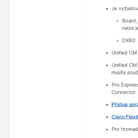
Je vyžadová
Board,
nelze j
DX80: Š
Unified CM 
Unified CM 
musíte použ
Pro Express
Connector.
Přístup spr
Cisco Flexi
Pro hromadn