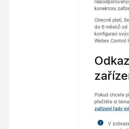
nepodporovaných
konektoru zaříz
Obecně platí, ž
do 6 měsíců od 
konfiguraci svý
Webex Control 
Odkaz
zaříze
Pokud chcete př
přečtěte si tém
zařízení řady mí
1
V zobraz