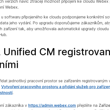
 verzích navíc ztrácejí možnost připojení ke cloudu Webex
ení Webex.
e u softwaru připojeného ke cloudu podporujeme konkrétní so
data jeho vydání. Po upgradu doporučujeme zákazníkům, aby
ch zařízení tak, aby umožňovala automatické upgrady cloudu 
Hub.
 Unified CM registrova
ními
idat jednotlivý pracovní prostor se zařízením registrovaným 
a
Vytvoření pracovního prostoru a přidání služeb pro zařízení
stností
.
ení zákazníka v
https://admin.webex.com
přejděte na
Zaříze