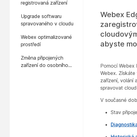
registrovaná zařízení
Webex Edg
Upgrade softwaru
zaregistro
spravovaného v cloudu
cloudovým 
Webex optimalizované
abyste moh
prostředí
Změna připojených
zařízení do osobního
Pomocí Webex Ed
režimu
Webex. Získáte 
zařízení, volání
spravovat cloudo
V současné době
Stav připoje
Diagnostika
Historická 