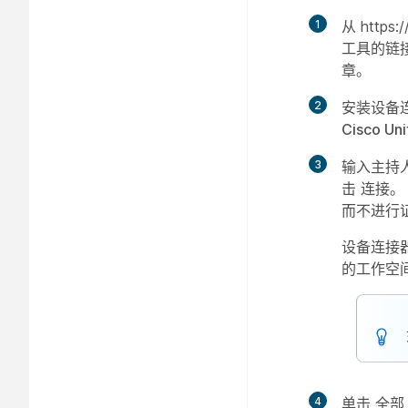
1
从 https:
工具的链
章。
2
安装设备
Cisco Un
3
输入主持
击
连接
。
而不进行
设备连接器
的工作空
4
单击
全部