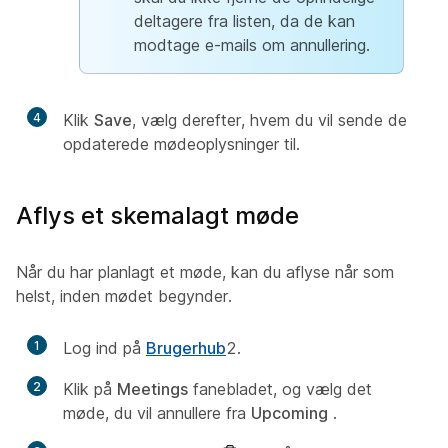
deltagere fra listen, da de kan
modtage e-mails om annullering.
4
Klik
Save
, vælg derefter, hvem du vil sende de
opdaterede mødeoplysninger til.
Aflys et skemalagt møde
Når du har planlagt et møde, kan du aflyse når som
helst, inden mødet begynder.
1
Log ind på
Brugerhub
2.
2
Klik på
Meetings
fanebladet, og vælg det
møde, du vil annullere fra
Upcoming
.