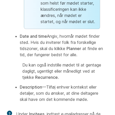
som helst før mødet starter,
klassificeringen kan ikke
ændres, når mødet er
startet, og når mødet er slut.
Date and time
Angiv, hvornår mødet finder
sted. Hvis du inviterer folk fra forskellige
tidszoner, skal du klikke
Planner
at finde en
tid, der fungerer bedst for alle.
Du kan også indstille mødet til at gentage
dagligt, ugentligt eller månedligt ved at
tjekke
Recurrence
.
Description
—Tilføj enhver kontekst eller
detaljer, som du ønsker, at dine deltagere
skal have om det kommende møde.
3
Under
Invitees
, indtast e-mailadresser på de