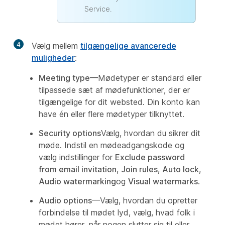
Service.
4
Vælg mellem
tilgængelige avancerede
muligheder
:
Meeting type
—Mødetyper er standard eller
tilpassede sæt af mødefunktioner, der er
tilgængelige for dit websted. Din konto kan
have én eller flere mødetyper tilknyttet.
Security options
Vælg, hvordan du sikrer dit
møde. Indstil en mødeadgangskode og
vælg indstillinger for
Exclude password
from email invitation
,
Join rules
,
Auto lock
,
Audio watermarking
og
Visual watermarks
.
Audio options
—Vælg, hvordan du opretter
forbindelse til mødet lyd, vælg, hvad folk i
mødet hører, når nogen slutter sig til eller