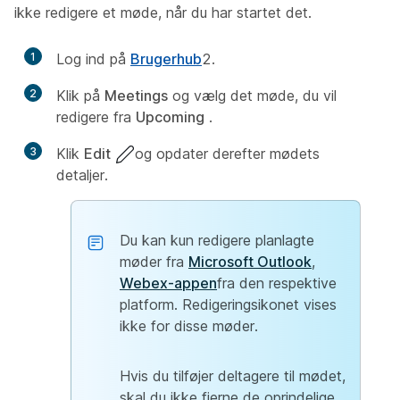
ikke redigere et møde, når du har startet det.
1
Log ind på
Brugerhub
2.
2
Klik på
Meetings
og vælg det møde, du vil
redigere fra
Upcoming
.
3
Klik
Edit
og opdater derefter mødets
detaljer.
Du kan kun redigere planlagte
møder fra
Microsoft Outlook
,
Webex-appen
fra den respektive
platform. Redigeringsikonet vises
ikke for disse møder.
Hvis du tilføjer deltagere til mødet,
skal du ikke fjerne de oprindelige