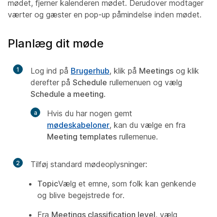
mødet, fjerner kalenderen mødet. Derudover modtager
værter og gæster en pop-up påmindelse inden mødet.
Planlæg dit møde
1
Log ind på
Brugerhub
, klik på
Meetings
og klik
derefter på
Schedule
rullemenuen og vælg
Schedule a meeting
.
Hvis du har nogen gemt
mødeskabeloner
, kan du vælge en fra
Meeting templates
rullemenue.
2
Tilføj standard mødeoplysninger:
Topic
Vælg et emne, som folk kan genkende
og blive begejstrede for.
Fra
Meetings classification level
, vælg