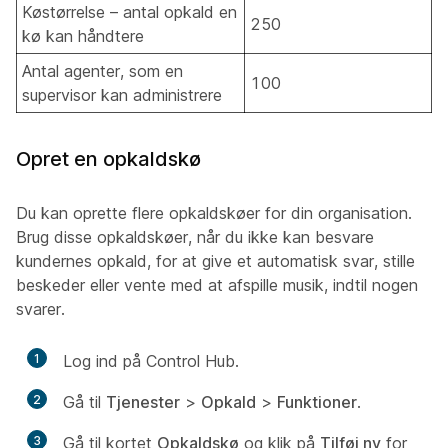
Køstørrelse – antal opkald en
250
kø kan håndtere
Antal agenter, som en
100
supervisor kan administrere
Opret en opkaldskø
Du kan oprette flere opkaldskøer for din organisation.
Brug disse opkaldskøer, når du ikke kan besvare
kundernes opkald, for at give et automatisk svar, stille
beskeder eller vente med at afspille musik, indtil nogen
svarer.
1
Log ind på Control Hub.
2
Gå til
Tjenester
>
Opkald
>
Funktioner
.
3
Gå til kortet
Opkaldskø
og klik på
Tilføj ny
for