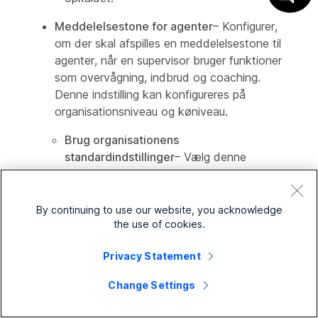
Meddelelsestone for agenter
– Konfigurer,
om der skal afspilles en meddelelsestone til
agenter, når en supervisor bruger funktioner
som overvågning, indbrud og coaching.
Denne indstilling kan konfigureres på
organisationsniveau og køniveau.
Brug organisationens
standardindstillinger
– Vælg denne
indstilling, hvis du vil anvende
organisationens indstillinger for denne
kø. Som standard er denne indstilling
By continuing to use our website, you acknowledge
valgt.
the use of cookies.
For at konfigurere indstillingerne på
Privacy Statement
organisationsniveau, se
Konfigurer
Change Settings
agentnotifikationstone for
supervisorfunktioner
.