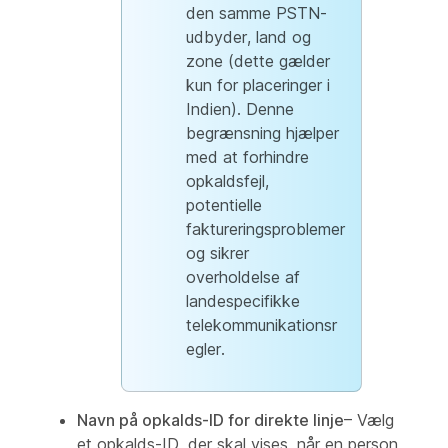
den samme PSTN-
udbyder, land og
zone (dette gælder
kun for placeringer i
Indien). Denne
begrænsning hjælper
med at forhindre
opkaldsfejl,
potentielle
faktureringsproblemer
og sikrer
overholdelse af
landespecifikke
telekommunikationsr
egler.
Navn på opkalds-ID for direkte linje
– Vælg
et opkalds-ID, der skal vises, når en person