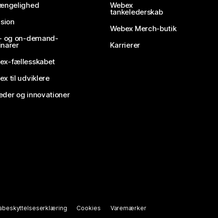
gængelighed
Webex
tankelederskab
usion
Webex Merch-butik
e- og on-demand-
narer
Karrierer
ex-fællesskabet
x til udviklere
der og innovationer
abeskyttelseserklæring
Cookies
Varemærker