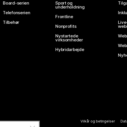
Board-serien
Sport og
Til
underholdning
Telefonserien
Inkl
Frontline
Tilbehør
Liv
Nonprofits
webi
Nystartede
Web
virksomheder
Webe
Hybridarbejde
Nyhe
Vilkår og betingelser
Dat