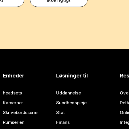
Enheder
Løsninger til
Res
headsets
Uddannelse
Over
Kameraer
Sundhedspleje
Delt
Skrivebordsserier
Stat
Onli
Rumserien
Finans
Inte