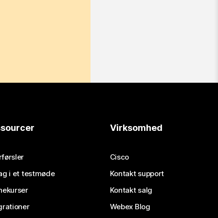
sourcer
Virksomhed
førsler
Cisco
ag i et testmøde
Kontakt support
nekurser
Kontakt salg
grationer
Webex Blog