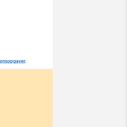
tionsopgaver
.