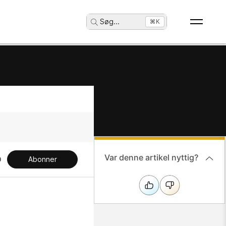
Søg
...
⌘K
Var denne artikel nyttig?
Abonner