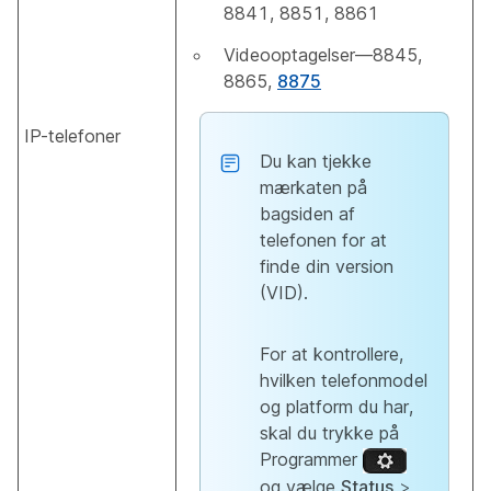
8841, 8851, 8861
Videooptagelser—8845,
8865,
8875
IP-telefoner
Du kan tjekke
mærkaten på
bagsiden af
telefonen for at
finde din version
(VID).
For at kontrollere,
hvilken telefonmodel
og platform du har,
skal du trykke på
Programmer
og vælge
Status
>