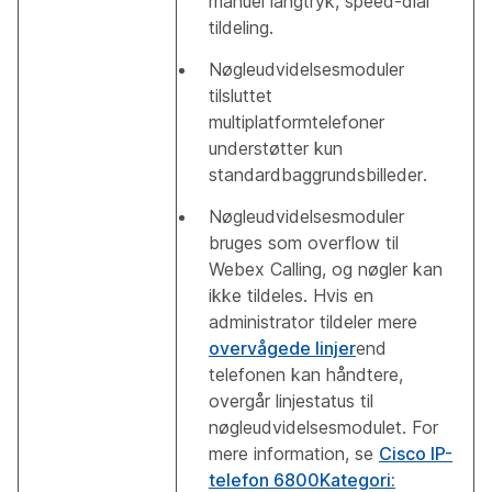
manuel langtryk, speed-dial
tildeling.
Nøgleudvidelsesmoduler
tilsluttet
multiplatformtelefoner
understøtter kun
standardbaggrundsbilleder.
Nøgleudvidelsesmoduler
bruges som overflow til
Webex Calling, og nøgler kan
ikke tildeles. Hvis en
administrator tildeler mere
overvågede linjer
end
telefonen kan håndtere,
overgår linjestatus til
nøgleudvidelsesmodulet. For
mere information, se
Cisco IP-
telefon 6800Kategori: