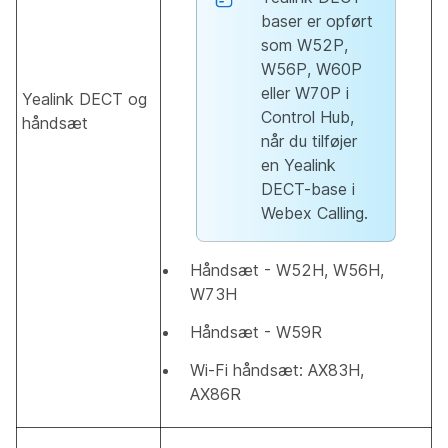
baser er opført
som W52P,
W56P, W60P
eller W70P i
Yealink DECT og
Control Hub,
håndsæt
når du tilføjer
en Yealink
DECT-base i
Webex Calling.
Håndsæt - W52H, W56H,
W73H
Håndsæt - W59R
Wi-Fi håndsæt: AX83H,
AX86R