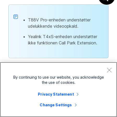
T88V Pro-enheden understøtter
udelukkende videoopkald.
Yealink T4xS-enheden understøtter
ikke funktionen Call Park Extension.
Poly enheder understøtter ikke følgende funktioner:
Enhedsindstillinger
By continuing to use our website, you acknowledge
the use of cookies.
Softwarekanaler
Privacy Statement
Call Park udvidelser (undtagen på Poly Trio C60)​
Change Settings
Politik for ophør af livet for Webex