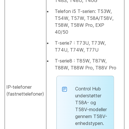
T48S, T48U, T40G
Telefon i5 T-serien: T53W,
T54W, T57W, T58A/T58V,
T58W, T58W Pro, EXP
40/50
T-serie7 : T73U, T73W,
T74U, T74W, T77U
T-serie8 : T85W, T87W,
T88W, T88W Pro, T88V Pro
IP-telefoner
Control Hub
(fastnettelefoner)
understøtter
T58A- og
T58V-modeller
gennem T58V-
enhedstypen.