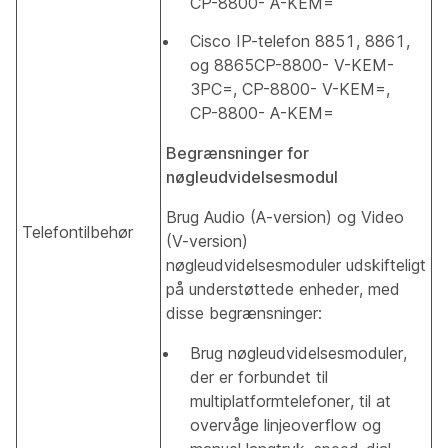
CP-8800- A-KEM=
Cisco IP-telefon 8851, 8861,
og 8865CP-8800- V-KEM-
3PC=, CP-8800- V-KEM=,
CP-8800- A-KEM=
Begrænsninger for
nøgleudvidelsesmodul
Brug Audio (A-version) og Video
Telefontilbehør
(V-version)
nøgleudvidelsesmoduler udskifteligt
på understøttede enheder, med
disse begrænsninger:
Brug nøgleudvidelsesmoduler,
der er forbundet til
multiplatformtelefoner, til at
overvåge linjeoverflow og