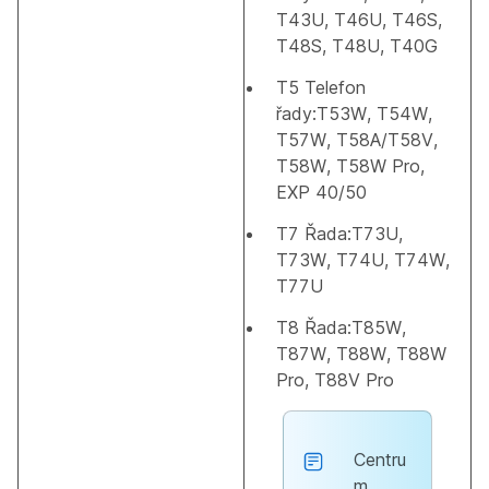
T43U, T46U, T46S,
T48S, T48U, T40G
T5 Telefon
řady:T53W, T54W,
T57W, T58A/T58V,
T58W, T58W Pro,
EXP 40/50
T7 Řada:T73U,
T73W, T74U, T74W,
T77U
T8 Řada:T85W,
T87W, T88W, T88W
Pro, T88V Pro
Centru
m