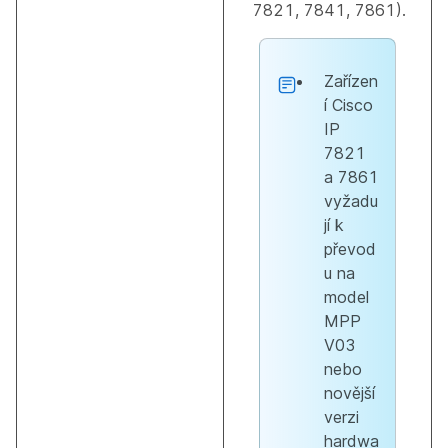
7821, 7841, 7861).
Zařízen
í Cisco
IP
7821
a 7861
vyžadu
jí k
převod
u na
model
MPP
V03
nebo
novější
verzi
hardwa