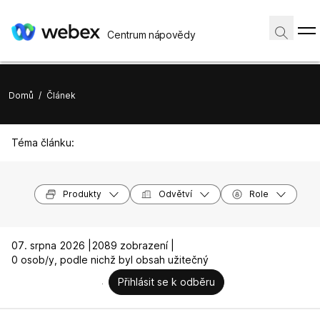
Centrum nápovědy
Domů
/
Článek
Téma článku:
Produkty
Odvětví
Role
07. srpna 2026 |
2089 zobrazení |
0 osob/y, podle nichž byl obsah užitečný
Přihlásit se k odběru