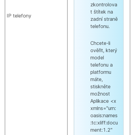
zkontrolova
t štítek na
IP telefony
zadní straně
telefonu.
Chcete-li
ověřit, který
model
telefonu a
platformu
máte,
stiskněte
možnost
Aplikace <x
xmlns="urn:
oasis:names
:tc:xliff:docu
ment:1.2"