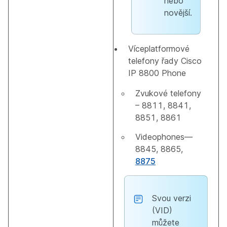
nebo
novější.
Víceplatformové
telefony řady Cisco
IP 8800 Phone
Zvukové telefony
– 8811, 8841,
8851, 8861
Videophones—
8845, 8865,
8875
Svou verzi
(VID)
můžete