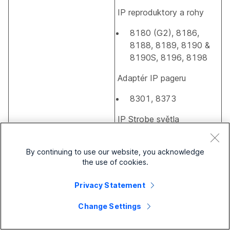
IP reproduktory a rohy
8180 (G2), 8186,
8188, 8189, 8190 &
8190S, 8196, 8198
Adaptér IP pageru
8301, 8373
IP Strobe světla
8128 (G2), 8138
By continuing to use our website, you acknowledge
IP telefony/interkomy
the use of cookies.
8028 (G2), 8063,
Privacy Statement
8201, 8300
Change Settings
Řadiče IP