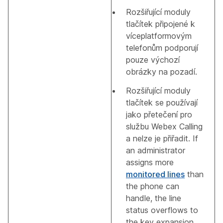
Rozšiřující moduly
tlačítek připojené k
víceplatformovým
telefonům podporují
pouze výchozí
obrázky na pozadí.
Rozšiřující moduly
tlačítek se používají
jako přetečení pro
službu Webex Calling
a nelze je přiřadit. If
an administrator
assigns more
monitored lines
than
the phone can
handle, the line
status overflows to
the key expansion