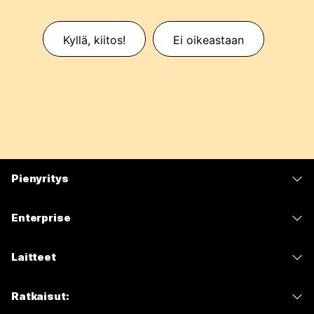
Kyllä, kiitos!
Ei oikeastaan
Pienyritys
Hinnoittelu
Enterprise
Webex-sovellus
Webex Suite
Laitteet
Meetings
Calling
Kuulokkeet
Calling
Ratkaisut:
Meetings
Kamerat