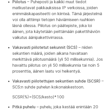
Piilotus
– Puheposti ja kaikki muut tiedot
matkustavat pakkauksissa IP verkoissa, joiden
enimmäiskapasiteetti on kiinteä. Tämä järjestelmä
voi olla alttiimpi tietojen häviämiseen ruuhkien
läsnä ollessa. Piilotus on päätepiste, joka loi
äänen, jota käytetään peittämään pakettihäviön
vaikutus äänipakettivirrassa.
Vakavasti piilotetut sekunnit (SCS)
– niiden
sekuntien määrä, joiden aikana havaitaan
merkittävä piilotusmäärä (yli 50 millisekunnia). Jos
havaittu piilotus on yli 50 millisekunnia tai noin 5
prosenttia, äänen laatu voi heikentyä.
Vakavasti piilotettujen sekuntien suhde (SCSR)
–
SCS:n suhde puhelun kokonaiskestoon.
SCSR(%)=(SCS/kesto)*100
Pitkä puhelu
– puhelu, joka kestää enintään 20