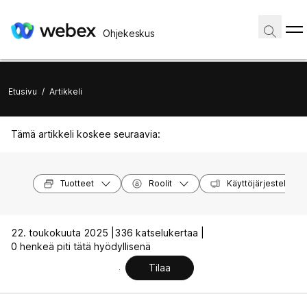
Ohjekeskus
Etusivu
/
Artikkeli
Tämä artikkeli koskee seuraavia:
Tuotteet
Roolit
Käyttöjärjestelmät
22. toukokuuta 2025 |
336 katselukertaa |
0 henkeä piti tätä hyödyllisenä
Tilaa