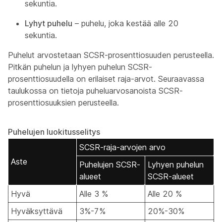
sekuntia.
Lyhyt puhelu
– puhelu, joka kestää alle 20
sekuntia.
Puhelut arvostetaan SCSR-prosenttiosuuden perusteella.
Pitkän puhelun ja lyhyen puhelun SCSR-
prosenttiosuudella on erilaiset raja-arvot. Seuraavassa
taulukossa on tietoja puheluarvosanoista SCSR-
prosenttiosuuksien perusteella.
Puhelujen luokitusselitys
SCSR-raja-arvojen arvo
Aste
Puhelujen SCSR-
Lyhyen puhelun
alueet
SCSR-alueet
Hyvä
Alle 3 %
Alle 20 %
Hyväksyttävä
3%-7%
20%-30%