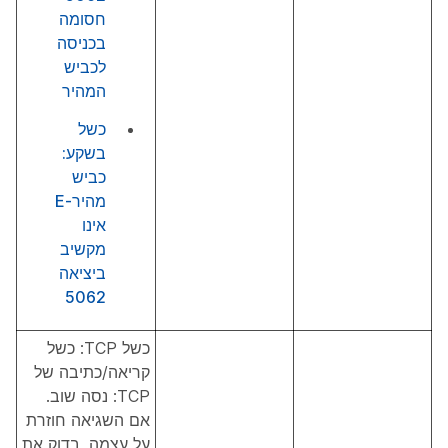
חסומה
בכניסה
לכביש
המהיר
כשל
בשקע:
כביש
מהיר-E
אינו
מקשיב
ביציאה
5062
כשל TCP: כשל
קריאה/כתיבה של
TCP: נסה שוב.
אם השגיאה חוזרת
על עצמה, בדוק את