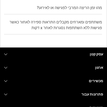
מהו זמן הריצה המרבי לפגישה או לאירוע?
משתתפים ומארחים מקבלים התראות ספירה לאחור כאשר
פגישות ללא השתתפות נסגרות לאחר x דקות
עסק קטן
מחירים
ארגון
יישום Webex
Webex Suite
מכשירים
Meetings
Calling
אוזניות
Calling
פתרונות עבור
Meetings
מצלמות
העברת הודעות
חינוך
העברת הודעות