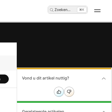
Zoeken
...
⌘K
Vond u dit artikel nuttig?
n
Gerelateerde artikelen