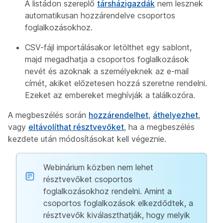
A listádon szereplő
társházigazdák
nem lesznek
automatikusan hozzárendelve csoportos
foglalkozásokhoz.
CSV-fájl importálásakor letölthet egy sablont,
majd megadhatja a csoportos foglalkozások
nevét és azoknak a személyeknek az e-mail
címét, akiket előzetesen hozzá szeretne rendelni.
Ezeket az embereket meghívják a találkozóra.
A megbeszélés során
hozzárendelhet
,
áthelyezhet
,
vagy
eltávolíthat résztvevőket
, ha a megbeszélés
kezdete után módosításokat kell végeznie.
Webinárium közben nem lehet
résztvevőket csoportos
foglalkozásokhoz rendelni. Amint a
csoportos foglalkozások elkezdődtek, a
résztvevők kiválaszthatják, hogy melyik