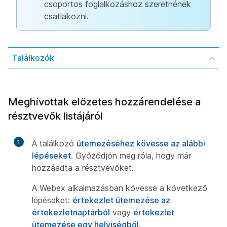
csoportos foglalkozáshoz szeretnének
csatlakozni.
Találkozók
Meghívottak előzetes hozzárendelése a
résztvevők listájáról
1
A találkozó
ütemezéséhez kövesse az alábbi
lépéseket
. Győződjön meg róla, hogy már
hozzáadta a résztvevőket.
A Webex alkalmazásban kövesse a következő
lépéseket:
értekezlet ütemezése az
értekezletnaptárból
vagy
értekezlet
ütemezése egy helyiségből
.