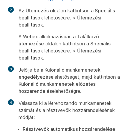
2
Az
Ütemezés
oldalon kattintson
a Speciális
beállítások
lehetőségre. >
Ütemezési
beállítások
.
A Webex alkalmazásban a
Találkozó
ütemezése
oldalon kattintson a
Speciális
beállítások
lehetőségre. >
Ütemezési
beállítások
.
3
Jelölje be
a Különálló munkamenetek
engedélyezése
lehetőséget, majd kattintson
a
Különálló munkamenetek előzetes
hozzárendelése
lehetőségre.
4
Válassza ki a létrehozandó munkamenetek
számát és a résztvevők hozzárendelésének
módját:
Résztvevők automatikus hozzárendelése