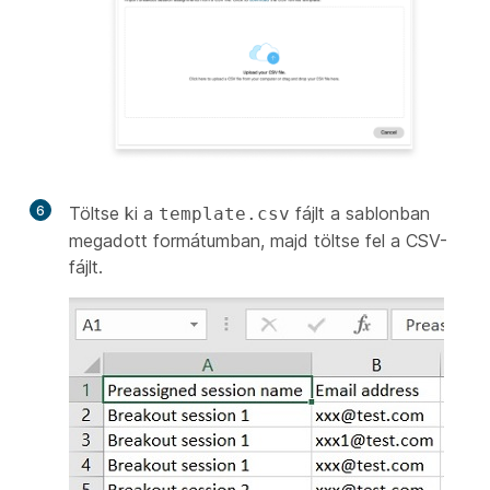
6
Töltse ki a
fájlt a sablonban
template.csv
megadott formátumban, majd töltse fel a CSV-
fájlt.