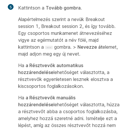
5
Kattintson a
Tovább gombra
.
Alapértelmezés szerint a nevük
Breakout
session 1
,
Breakout session 2
, és így tovább.
Egy csoportos munkamenet átnevezéséhez
vigye az egérmutatót a név fölé, majd
kattintson a
gombra. >
Nevezze át
elemet,
majd adjon meg egy új nevet.
Ha
a Résztvevők automatikus
hozzárendelése
lehetőséget választotta, a
résztvevők egyenletesen lesznek elosztva a
kiscsoportos foglalkozásokon.
Ha
a Résztvevők manuális
hozzárendelése
lehetőséget választotta, húzza
a résztvevőt abba a csoportos foglalkozásba,
amelyhez hozzá szeretné adni. Ismételje ezt a
lépést, amíg az összes résztvevőt hozzá nem