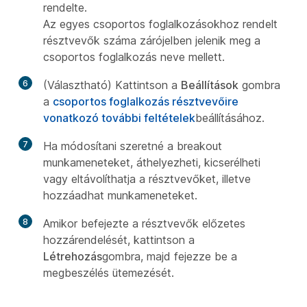
rendelte.
Az egyes csoportos foglalkozásokhoz rendelt
résztvevők száma zárójelben jelenik meg a
csoportos foglalkozás neve mellett.
6
(Választható) Kattintson a
Beállítások
gombra
a
csoportos foglalkozás résztvevőire
vonatkozó további feltételek
beállításához.
7
Ha módosítani szeretné a breakout
munkameneteket, áthelyezheti, kicserélheti
vagy eltávolíthatja a résztvevőket, illetve
hozzáadhat munkameneteket.
8
Amikor befejezte a résztvevők előzetes
hozzárendelését, kattintson a
Létrehozás
gombra, majd fejezze be a
megbeszélés ütemezését.