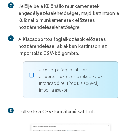
3
Jelölje be
a Különálló munkamenetek
engedélyezése
lehetőséget, majd kattintson
a
Különálló munkamenetek előzetes
hozzárendelése
lehetőségre.
4
A
Kiscsoportos foglalkozások előzetes
hozzárendelései
ablakban kattintson az
Importálás CSV-ből
gombra.
Jelenleg elfogadhatja az
alapértelmezett értékeket. Ez az
információ felülíródik a CSV-fájl
importálásakor.
5
Töltse le a CSV-formátumú sablont.