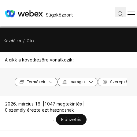
Súgóközpont
Kezdőlap
/
Cikk
A cikk a következőre vonatkozik:
Termékek
Iparágak
Szerepkörök
2026. március 16. |
1047 megtekintés |
0 személy érezte ezt hasznosnak
Előfizetés