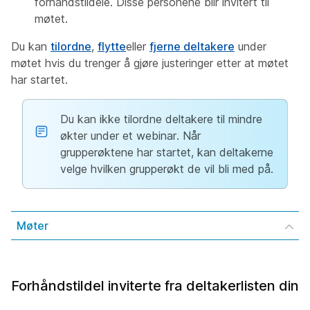
forhåndstildele. Disse personene blir invitert til
møtet.
Du kan
tilordne
,
flytte
eller
fjerne deltakere
under
møtet hvis du trenger å gjøre justeringer etter at møtet
har startet.
Du kan ikke tilordne deltakere til mindre
økter under et webinar. Når
grupperøktene har startet, kan deltakerne
velge hvilken grupperøkt de vil bli med på.
Møter
Forhåndstildel inviterte fra deltakerlisten din