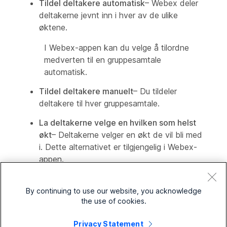
Tildel deltakere automatisk
– Webex deler
deltakerne jevnt inn i hver av de ulike
øktene.
I Webex-appen kan du velge å tilordne
medverten til en gruppesamtale
automatisk.
Tildel deltakere manuelt
– Du tildeler
deltakere til hver gruppesamtale.
La deltakerne velge en hvilken som helst
økt
– Deltakerne velger en økt de vil bli med
i. Dette alternativet er tilgjengelig i Webex-
appen.
5
Klikk på
Neste
.
By continuing to use our website, you acknowledge
the use of cookies.
Som standard heter de
Gruppemøte 1
,
Gruppemøte 2
og så videre. For å gi nytt navn til
Privacy Statement