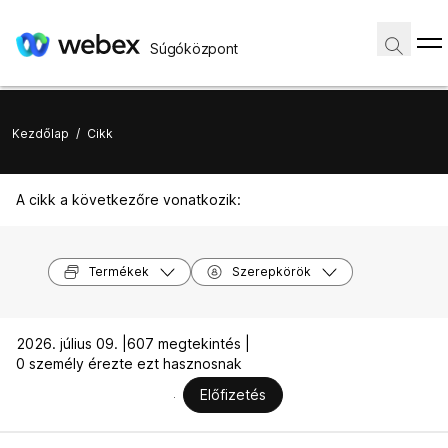
Súgóközpont
Kezdőlap
/
Cikk
A cikk a következőre vonatkozik:
Termékek
Szerepkörök
2026. július 09. |
607 megtekintés |
0 személy érezte ezt hasznosnak
Előfizetés