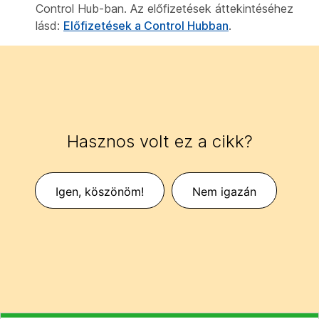
Control Hub-ban. Az előfizetések áttekintéséhez
lásd:
Előfizetések a Control Hubban
.
Hasznos volt ez a cikk?
Igen, köszönöm!
Nem igazán