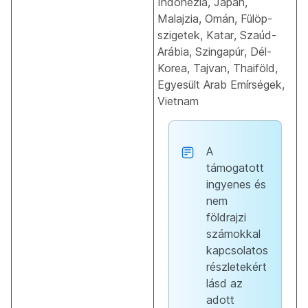
Indonézia, Japán,
Malajzia, Omán, Fülöp-
szigetek, Katar, Szaúd-
Arábia, Szingapúr, Dél-
Korea, Tajvan, Thaiföld,
Egyesült Arab Emírségek,
Vietnam
A
támogatott
ingyenes és
nem
földrajzi
számokkal
kapcsolatos
részletekért
lásd az
adott