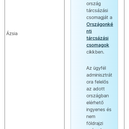
ország
tárcsázási
csomagját a
Országonké
nti
Ázsia
tárcsázási
csomagok
cikkben.
Az ügyfél
adminisztrát
ora felelős
az adott
országban
elérhető
ingyenes és
nem
földrajzi