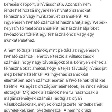
keresési csoport, a hívássor stb. Azonban nem
rendelhet hozzá ingyenesen hívható számokat
felhasználó vagy munkaterület számaként. Az
ingyenesen hívható számokat használhatja egy Webex-
helyszín fő telefonszámaként, és használhatja őket
hívóazonosítóként egy felhasználóhoz vagy egy
munkaterülethez.
A nem földrajzi számok, mint például az ingyenesen
hívható számok, lehetővé teszik a vállalkozások
számára, hogy nagy távolságokból is könnyen elérjék a
felhasználókat anélkül, hogy a teljes távolsági hívásdíjat
meg kellene fizetniük. Az ingyenes számokkal
ellentétben ezen számok esetén a hívó félnek díjat kell
fizetnie. Az egész országban elérhetőek, és nincs városi
előtagjuk. Míg ezek a számok nem túl hasznosak a
magánszemélyek számára, addig az olyan
vállalkozásoknak, melyek országszerte rendelkeznek
ügyfelekkel, igen jövedelmezők. A nem földrajzi