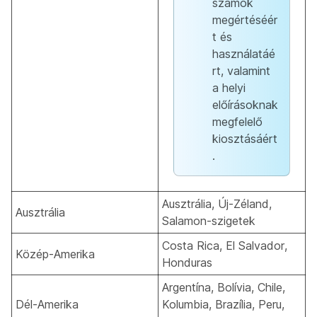
számok
megértéséér
t és
használatáé
rt, valamint
a helyi
előírásoknak
megfelelő
kiosztásáért
.
Ausztrália, Új-Zéland,
Ausztrália
Salamon-szigetek
Costa Rica, El Salvador,
Közép-Amerika
Honduras
Argentína, Bolívia, Chile,
Dél-Amerika
Kolumbia, Brazília, Peru,