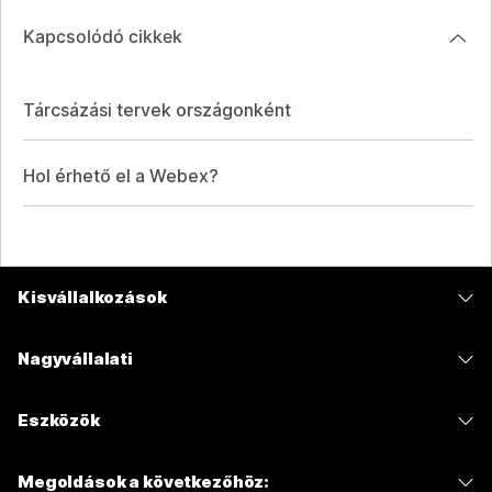
Kapcsolódó cikkek
Tárcsázási tervek országonként
Hol érhető el a Webex?
Kisvállalkozások
Díjszabás
Nagyvállalati
Webex alkalmazás
Webex Suite
Eszközök
Meetings
Calling
Mikrofonos fejhallgatók
Calling
Megoldások a következőhöz:
Meetings