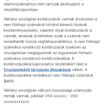
telefonszámokhoz nem tartozik jelvényjelző a
Vezérlőközpontban.
Néhány országban korlátozások vannak érvényben a
nem földrajzi számokról történő kimenő hívások
kezdeményezésére, valamint olyan korlátozások is
vannak, amelyek értelmében ezek a számok nem
rendelhetők hozzá végfelhasználókhoz. A nem földrajzi
számokra vonatkozó korlátozások ezekben az
országokban megegyeznek az ingyenesen hívható
számokra vonatkozó korlátozásokkal. A
korlátozásokkal kapcsolatos részletekért lásd a
Országonkénti tárcsázási díjszabások
cikket. A
korlátozásokkal rendelkező nem földrajzi számokat
§
jelöli.
Néhány országban változó hosszúságú számozási
minták vannak, például: 050-xxxxxx - 050-
xxxxxxxxxxxx.