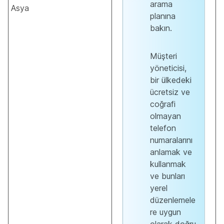
arama
Asya
planına
bakın.
Müşteri
yöneticisi,
bir ülkedeki
ücretsiz ve
coğrafi
olmayan
telefon
numaralarını
anlamak ve
kullanmak
ve bunları
yerel
düzenlemele
re uygun
olarak doğru