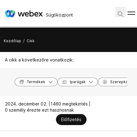
Súgóközpont
Kezdőlap
/
Cikk
A cikk a következőre vonatkozik:
Termékek
Iparágak
Szerepkörök
2024. december 02. |
1460 megtekintés |
0 személy érezte ezt hasznosnak
Előfizetés