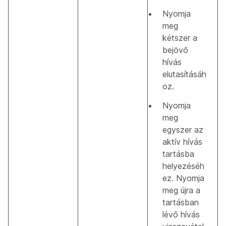
Nyomja
meg
kétszer a
bejövő
hívás
elutasításáh
oz.
Nyomja
meg
egyszer az
aktív hívás
tartásba
helyezéséh
ez. Nyomja
meg újra a
tartásban
lévő hívás