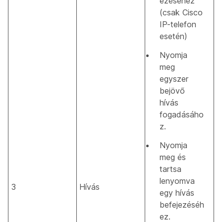
ezéséhez
(csak Cisco
IP-telefon
esetén)
Nyomja
meg
egyszer
bejövő
hívás
fogadásáho
z.
Nyomja
meg és
tartsa
lenyomva
3
Hívás
egy hívás
befejezéséh
ez.