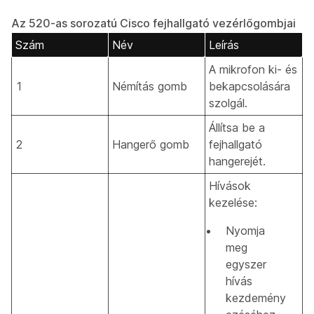
Az 520-as sorozatú Cisco fejhallgató vezérlőgombjai
Szám
Név
Leírás
A mikrofon ki- és
1
Némítás gomb
bekapcsolására
szolgál.
Állítsa be a
2
Hangerő gomb
fejhallgató
hangerejét.
Hívások
kezelése:
Nyomja
meg
egyszer
hívás
kezdemény