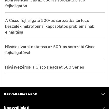
Konferenciahívás az 560-as sorozatú Cisco
fejhallgatón
A Cisco fejhallgató 500-as sorozatba tartozó
készülék mikrofonnal kapcsolatos problémáinak
elhárítása
Hívások várakoztatása az 500-as sorozatú Cisco
fejhallgatóval
Hívásvezérlők a Cisco Headset 500 Series
Kisvállalkozások
Díjszabás
Nagyvállalati