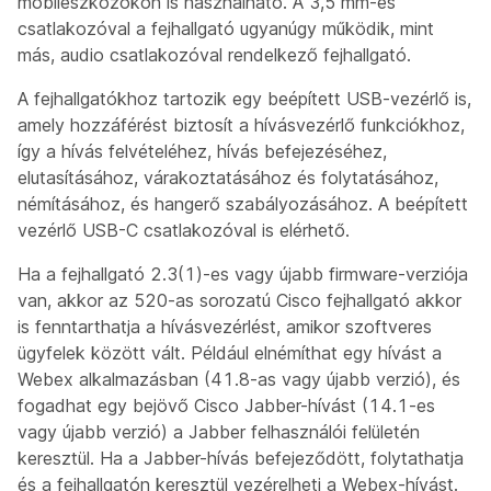
mobileszközökön is használható. A 3,5 mm-es
csatlakozóval a fejhallgató ugyanúgy működik, mint
más, audio csatlakozóval rendelkező fejhallgató.
A fejhallgatókhoz tartozik egy beépített USB-vezérlő is,
amely hozzáférést biztosít a hívásvezérlő funkciókhoz,
így a hívás felvételéhez, hívás befejezéséhez,
elutasításához, várakoztatásához és folytatásához,
némításához, és hangerő szabályozásához. A beépített
vezérlő USB-C csatlakozóval is elérhető.
Ha a fejhallgató 2.3(1)-es vagy újabb firmware-verziója
van, akkor az 520-as sorozatú Cisco fejhallgató akkor
is fenntarthatja a hívásvezérlést, amikor szoftveres
ügyfelek között vált. Például elnémíthat egy hívást a
Webex alkalmazásban (41.8-as vagy újabb verzió), és
fogadhat egy bejövő Cisco Jabber-hívást (14.1-es
vagy újabb verzió) a Jabber felhasználói felületén
keresztül. Ha a Jabber-hívás befejeződött, folytathatja
és a fejhallgatón keresztül vezérelheti a Webex-hívást.