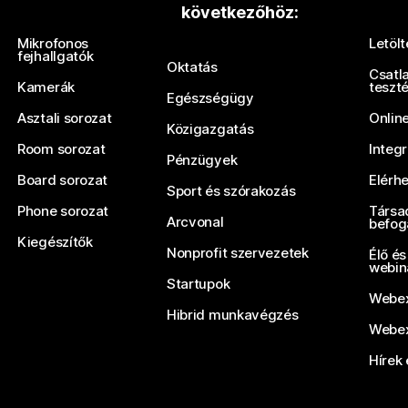
következőhöz:
Mikrofonos
Letöl
fejhallgatók
Oktatás
Csatl
Kamerák
teszt
Egészségügy
Asztali sorozat
Onlin
Közigazgatás
Room sorozat
Integ
Pénzügyek
Board sorozat
Elérh
Sport és szórakozás
Phone sorozat
Társa
Arcvonal
befog
Kiegészítők
Nonprofit szervezetek
Élő és
webin
Startupok
Webex
Hibrid munkavégzés
Webex
Hírek 