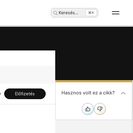
Keresés
...
⌘K
Hasznos volt ez a cikk?
Előfizetés