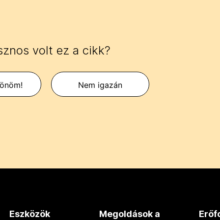
znos volt ez a cikk?
zönöm!
Nem igazán
Eszközök
Megoldások a
Erőf