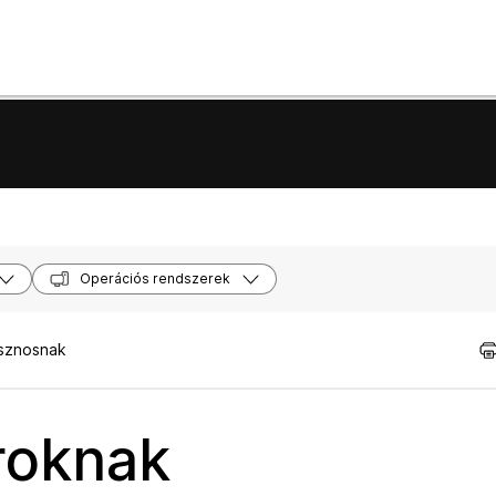
Operációs rendszerek
asznosnak
roknak