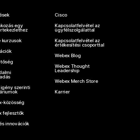
tések
Cisco
akozás egy
Kapcsolatfelvétel az
értekezlethez
ügyfélszolgálattal
e kurzusok
Kapcsolatfelvétel az
értékesítési csoporttal
rációk
Webex Blog
etőség
Webex Thought
Leadership
dalmi
adás
Webex Merch Store
 igény szerinti
áriumok
Karrier
-közösség
 fejlesztők
és innovációk