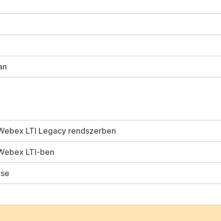
an
Webex LTI Legacy rendszerben
Webex LTI-ben
ése