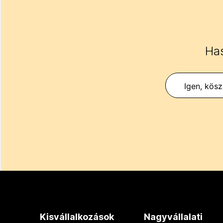
Has
Igen, kös
Kisvállalkozások
Nagyvállalati