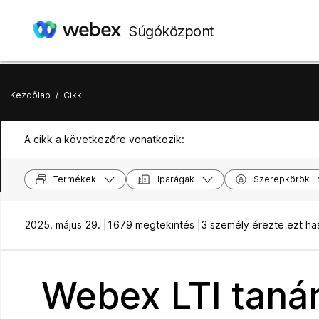
Súgóközpont
Kezdőlap
/
Cikk
A cikk a következőre vonatkozik:
Termékek
Iparágak
Szerepkörök
2025. május 29. |
1679 megtekintés |
3 személy érezte ezt h
Webex LTI taná