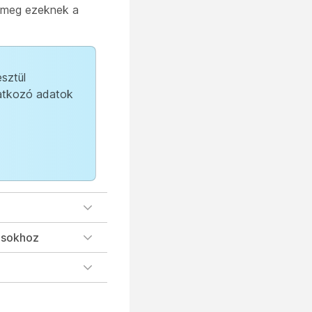
k meg ezeknek a
sztül
natkozó adatok
ásokhoz