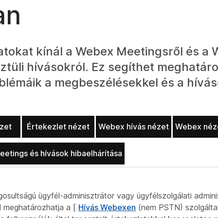
an
tokat kínál a Webex Meetingsről és a
ztüli hívásokról. Ez segíthet meghatár
blémáik a megbeszélésekkel és a hívás
zet
Értekezlet nézet
Webex hívás nézet
Webex néze
etings és hívások hibaelhárítása
ogosultságú ügyfél-adminisztrátor vagy ügyfélszolgálati admin
l meghatározhatja a [
Hívás Webexen
(nem PSTN) szolgáltat