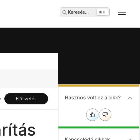
Keresés
...
⌘K
Hasznos volt ez a cikk?
Előfizetés
rítás
Kapcsolódó cikkek