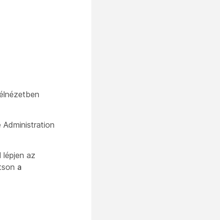
félnézetben
 Administration
 lépjen az
ntson
a