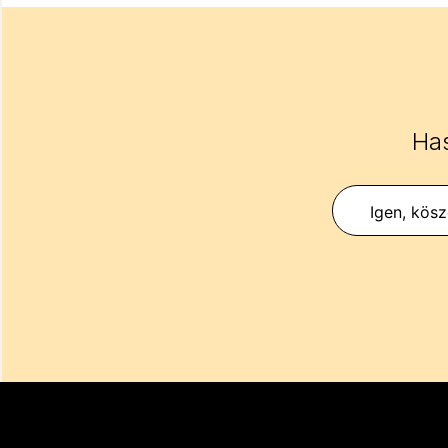
Has
Igen, kös