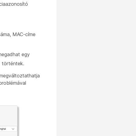
ciaazonosító
nszáma, MAC-címe
megadhat egy
 történtek.
 megváltoztathatja
 problémával