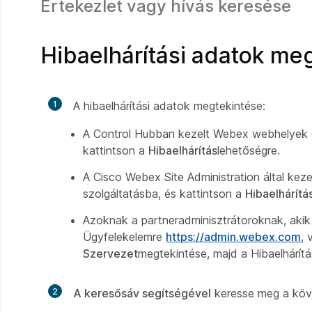
Értekezlet vagy hívás keresése
Hibaelhárítási adatok me
1
A hibaelhárítási adatok megtekintése:
A Control Hubban kezelt Webex webhelyek
kattintson a
Hibaelhárítás
lehetőségre.
A Cisco Webex Site Administration által ke
szolgáltatásba, és kattintson a
Hibaelhárítá
Azoknak a partneradminisztrátoroknak, akik 
Ügyfelekelemre
https://admin.webex.com
, 
Szervezet
megtekintése, majd a Hibaelhárítá
2
A keresősáv segítségével
keresse meg a köv