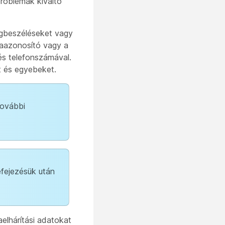
problémák kiváltó
egbeszéléseket vagy
iaazonosító vagy a
és telefonszámával.
t és egyebeket.
további
efejezésük után
elhárítási adatokat