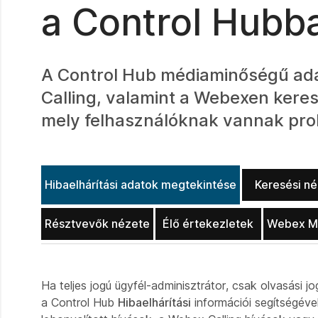
a Control Hubb
A Control Hub médiaminőségű ada
Calling, valamint a Webexen keres
mely felhasználóknak vannak pro
Hibaelhárítási adatok megtekintése
Keresési né
Résztvevők nézete
Élő értekezletek
Webex Me
Ha teljes jogú ügyfél-adminisztrátor, csak olvasási j
a Control Hub
Hibaelhárítási
információi segítségéve