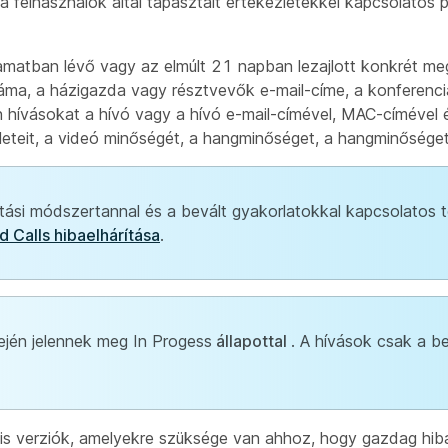
a felhasználók által tapasztalt értekezletekkel kapcsolatos 
lyamatban lévő vagy az elmúlt 21 napban lezajlott konkrét m
záma, a házigazda vagy résztvevők e-mail-címe, a konferenc
n hívásokat a hívó vagy a hívó e-mail-címével, MAC-címével 
szleteit, a videó minőségét, a hangminőséget, a hangminősége
ítási módszertannal és a bevált gyakorlatokkal kapcsolatos 
Calls hibaelhárítása
.
tején jelennek meg In Progess
állapottal
. A hívások csak a b
s verziók, amelyekre szüksége van ahhoz, hogy gazdag hiba