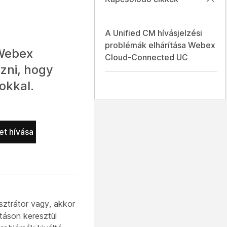
A Unified CM hívásjelzési
problémák elhárítása Webex
 Webex
Cloud-Connected UC
ozni, hogy
okkal.
t hívása
isztrátor vagy, akkor
áson keresztül