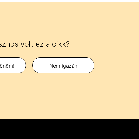
znos volt ez a cikk?
zönöm!
Nem igazán