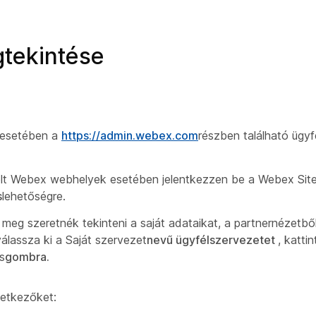
gtekintése
 esetében a
https://admin.webex.com
részben található ügy
zelt Webex webhelyek esetében jelentkezzen be a Webex Site
s
lehetőségre.
meg szeretnék tekinteni a saját adataikat, a partnernézetből
válassza ki a Saját szervezet
nevű ügyfélszervezetet
, katti
s
gombra.
etkezőket: