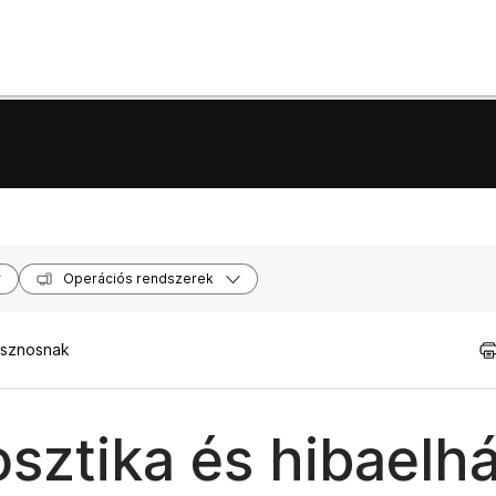
Operációs rendszerek
asznosnak
osztika és hibaelhá