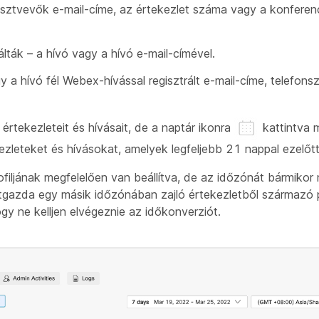
résztvevők e-mail-címe, az értekezlet száma vagy a konferen
ták – a hívó vagy a hívó e-mail-címével.
 a hívó fél Webex-hívással regisztrált e-mail-címe, telefo
 értekezleteit és hívásait, de a naptár ikonra
kattintva 
zleteket és hívásokat, amelyek legfeljebb 21 nappal ezelőtt
ofiljának megfelelően van beállítva, de az időzónát bármikor
etgazda egy másik időzónában zajló értekezletből származó
gy ne kelljen elvégeznie az időkonverziót.