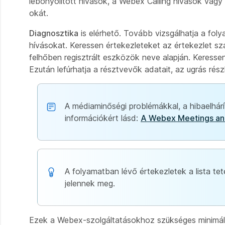
lebonyolított hívások, a Webex Calling hívások vagy 
okát.
Diagnosztika
is elérhető. Tovább vizsgálhatja a fo
hívásokat. Keressen értekezleteket az értekezlet s
felhőben regisztrált eszközök neve alapján. Keresse
Ezután lefúrhatja a résztvevők adatait, az ugrás ré
A médiaminőségi problémákkal, a hibaelhár
információkért lásd:
A Webex Meetings and 
A folyamatban lévő értekezletek a lista te
jelennek meg.
Ezek a Webex-szolgáltatásokhoz szükséges minimáli