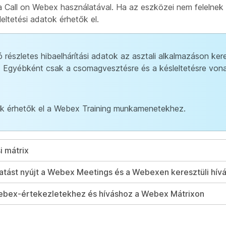
 Call on Webex használatával. Ha az eszközei nem felelne
ltetési adatok érhetők el.
szletes hibaelhárítási adatok az asztali alkalmazáson kere
. Egyébként csak a csomagvesztésre és a késleltetésre vo
ok érhetők el a Webex Training munkamenetekhez.
i mátrix
atást nyújt a Webex Meetings és a Webexen keresztüli hív
Webex-értekezletekhez és híváshoz a Webex Mátrixon