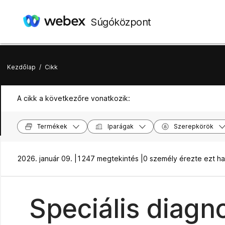
Súgóközpont
Kezdőlap
/
Cikk
A cikk a következőre vonatkozik:
Termékek
Iparágak
Szerepkörök
2026. január 09. |
1247 megtekintés |
0 személy érezte ezt h
Speciális diagn