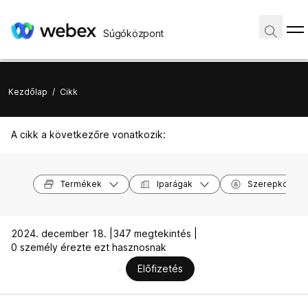
Súgóközpont
Kezdőlap
/
Cikk
A cikk a következőre vonatkozik:
Termékek
Iparágak
Szerepkörök
2024. december 18. |
347 megtekintés |
0 személy érezte ezt hasznosnak
Előfizetés