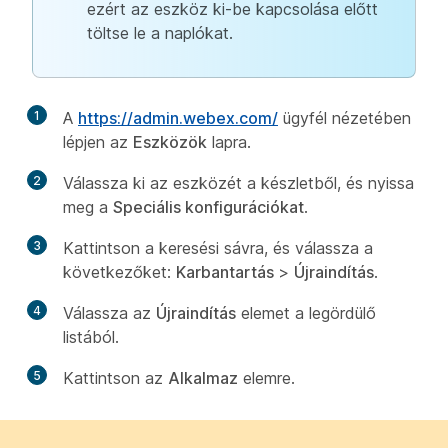
ezért az eszköz ki-be kapcsolása előtt
töltse le a naplókat.
1
A
https://admin.webex.com/
ügyfél nézetében
lépjen az
Eszközök
lapra.
2
Válassza ki az eszközét a készletből, és nyissa
meg a
Speciális konfigurációkat
.
3
Kattintson a keresési sávra, és válassza a
következőket:
Karbantartás
>
Újraindítás
.
4
Válassza az
Újraindítás
elemet a legördülő
listából.
5
Kattintson az
Alkalmaz
elemre.